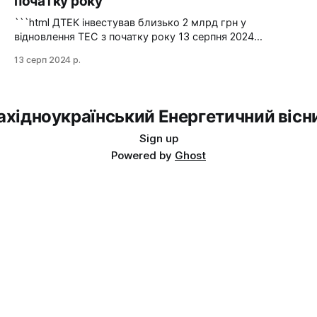
початку року
йдеться в повідомленні пресслужби оператора системи
передачі. Експорт
```html ДТЕК інвестував близько 2 млрд грн у
відновлення ТЕС з початку року 13 серпня 2024
Енергетична компанія ДТЕК з початку 2024 року вклала
13 серп 2024 р.
майже 2 млрд грн у ремонти та відновлення
пошкоджених теплоелектростанцій. Руйнування на
одній з ТЕС ДТЕК. Фото: The Washington Post За
інформацією пресслужби ДТЕК, у 2024
ахідноукраїнський Енергетичний вісн
Sign up
Powered by
Ghost