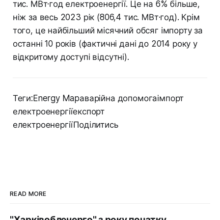
тис. МВт·год електроенергії. Це на 6% більше,
ніж за весь 2023 рік (806,4 тис. МВт·год). Крім
того, це найбільший місячний обсяг імпорту за
останні 10 років (фактичні дані до 2014 року у
відкритому доступі відсутні).
Теги:Energy Mapаварійна допомогаімпорт
електроенергіїекспорт
електроенергіїПоділитись
READ MORE
"Харківобленерго" з року початку