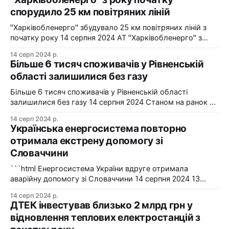
спорудило 25 км повітряних ліній
"Харківобленерго" збудувало 25 км повітряних ліній з
початку року 14 серпня 2024 АТ "Харківобленерго" з
початку року реалізувало близько 25 км повітряних
14 серп 2024 р.
ліній, оновило 1134 опори та встановило 5 нових
Більше 6 тисяч споживачів у Рівненській
електропідстанцій у рамках інвестиційної програми на
області залишилися без газу
2024-2025 роки. Фото: "Харківобленерго" "АТ
"Харківобленерго&
Більше 6 тисяч споживачів у Рівненській області
залишилися без газу 14 серпня 2024 Станом на ранок 14
серпня 6086 споживачів в одному з районів Рівненської
14 серп 2024 р.
області залишилися без газопостачання через
Українська енергосистема повторно
технологічні проблеми. Фото: Рівнегаз Також, в
отримала екстрену допомогу зі
Сумській області в одному з населених пунктів в
Словаччини
результаті удару керованою авіабомбою пошкоджено
сталевий
```html Енергосистема України вдруге отримала
аварійну допомогу зі Словаччини 14 серпня 2024 13
серпня українська енергосистема ще раз отримувала
14 серп 2024 р.
аварійну допомогу зі Словаччини. Фото: Shutterstock "У
ДТЕК інвестував близько 2 млрд грн у
вчорашній день, 13 серпня, НЕК "Укренерго" запитала
відновлення теплових електростанцій з
аварійну допомогу з енергосистеми Словаччини", –