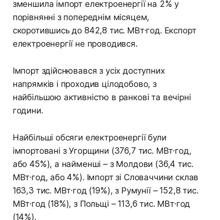
зменшила імпорт електроенергії на 2% у
порівнянні з попереднім місяцем,
скоротившись до 842,8 тис. МВт·год. Експорт
електроенергії не проводився.
Імпорт здійснювався з усіх доступних
напрямків і проходив цілодобово, з
найбільшою активністю в ранкові та вечірні
години.
Найбільші обсяги електроенергії були
імпортовані з Угорщини (376,7 тис. МВт·год,
або 45%), а найменші – з Молдови (36,4 тис.
МВт·год, або 4%). Імпорт зі Словаччини склав
163,3 тис. МВт·год (19%), з Румунії – 152,8 тис.
МВт·год (18%), з Польщі – 113,6 тис. МВт·год
(14%).