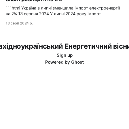
аварійну допомогу з енергосистеми Словаччини", –
йдеться в повідомленні пресслужби оператора системи
```html Україна в липні зменшила імпорт електроенергії
передачі. Експорт
на 2% 13 серпня 2024 У липні 2024 року імпорт
електроенергії в Україні зменшився на 2% у порівнянні з
13 серп 2024 р.
червнем. Експорт залишався на нульовому рівні. Графіка:
Energy Map За даними, Україна у липні 2024 року
зменшила імпорт електроенергії на 2% у порівнянні з
ахідноукраїнський Енергетичний вісн
Sign up
Powered by
Ghost