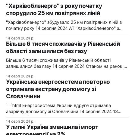
"Харківобленерго" з року початку
спорудило 25 км повітряних ліній
"Харківобленерго" збудувало 25 км повітряних ліній з
початку року 14 серпня 2024 АТ "Харківобленерго" з
початку року реалізувало близько 25 км повітряних
14 серп 2024 р.
ліній, оновило 1134 опори та встановило 5 нових
Більше 6 тисяч споживачів у Рівненській
електропідстанцій у рамках інвестиційної програми на
області залишилися без газу
2024-2025 роки. Фото: "Харківобленерго" "АТ
"Харківобленерго&
Більше 6 тисяч споживачів у Рівненській області
залишилися без газу 14 серпня 2024 Станом на ранок 14
серпня 6086 споживачів в одному з районів Рівненської
14 серп 2024 р.
області залишилися без газопостачання через
Українська енергосистема повторно
технологічні проблеми. Фото: Рівнегаз Також, в
отримала екстрену допомогу зі
Сумській області в одному з населених пунктів в
Словаччини
результаті удару керованою авіабомбою пошкоджено
сталевий
```html Енергосистема України вдруге отримала
аварійну допомогу зі Словаччини 14 серпня 2024 13
серпня українська енергосистема ще раз отримувала
14 серп 2024 р.
аварійну допомогу зі Словаччини. Фото: Shutterstock "У
У липні Україна зменшила імпорт
вчорашній день, 13 серпня, НЕК "Укренерго" запитала
електроенергії на 2%