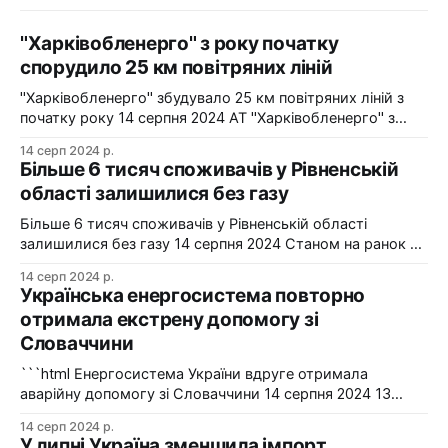
"Харківобленерго" з року початку
спорудило 25 км повітряних ліній
"Харківобленерго" збудувало 25 км повітряних ліній з
початку року 14 серпня 2024 АТ "Харківобленерго" з
початку року реалізувало близько 25 км повітряних
14 серп 2024 р.
ліній, оновило 1134 опори та встановило 5 нових
Більше 6 тисяч споживачів у Рівненській
електропідстанцій у рамках інвестиційної програми на
області залишилися без газу
2024-2025 роки. Фото: "Харківобленерго" "АТ
"Харківобленерго&
Більше 6 тисяч споживачів у Рівненській області
залишилися без газу 14 серпня 2024 Станом на ранок 14
серпня 6086 споживачів в одному з районів Рівненської
14 серп 2024 р.
області залишилися без газопостачання через
Українська енергосистема повторно
технологічні проблеми. Фото: Рівнегаз Також, в
отримала екстрену допомогу зі
Сумській області в одному з населених пунктів в
Словаччини
результаті удару керованою авіабомбою пошкоджено
сталевий
```html Енергосистема України вдруге отримала
аварійну допомогу зі Словаччини 14 серпня 2024 13
серпня українська енергосистема ще раз отримувала
14 серп 2024 р.
аварійну допомогу зі Словаччини. Фото: Shutterstock "У
У липні Україна зменшила імпорт