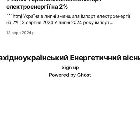
вчорашній день, 13 серпня, НЕК "Укренерго" запитала
електроенергії на 2%
аварійну допомогу з енергосистеми Словаччини", –
йдеться в повідомленні пресслужби оператора системи
```html Україна в липні зменшила імпорт електроенергії
передачі. Експорт
на 2% 13 серпня 2024 У липні 2024 року імпорт
електроенергії в Україні зменшився на 2% у порівнянні з
13 серп 2024 р.
червнем. Експорт залишався на нульовому рівні. Графіка:
Energy Map За даними, Україна у липні 2024 року
зменшила імпорт електроенергії на 2% у порівнянні з
ахідноукраїнський Енергетичний вісн
Sign up
Powered by
Ghost