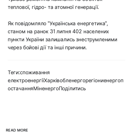
теплової, гідро- та атомної генерації.
Як повідомляло "Українська енергетика",
станом на ранок 31 липня 402 населених
пункти України залишались знеструмленими
через бойові дії та інші причини.
Теги:споживання
електроенергіїХарківобленергорегіониенергоп
остачанняМіненергоПоділитись
READ MORE