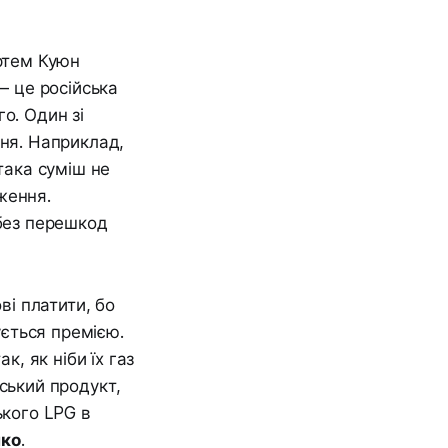
Артем Куюн
– це російська
о. Один зі
ння. Наприклад,
така суміш не
ження.
 без перешкод
ві платити, бо
ється премією.
, як ніби їх газ
ський продукт,
ького LPG в
нко
.