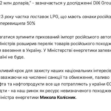
 млн доларів," - зазначається у дослідженні DiXi Grou
3 року частка поставок LPG, що мають ознаки російс
 перевищила 50%
гатися зупинити прихований імпорт російського автог
Міністрів розширив перелік товарів російського поход
 ввезення в Україну. У Міністерстві енергетики запев
аїні не буде.
ливий крок для захисту наших національних інтересів
езважаючи на численні санкції та обмеження, паливо 
та та нафтопродукти все ще потрапляють у країни ЄС
відти - на наш ринок як ресурс невизначеного походже
міністра енергетики
Микола Колісник
.