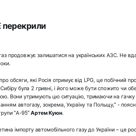
Е перекрили
газ продовжує залишатися на українських АЗС. Не вд
оки.
ро обсяги, які Росія отримує від LPG, це побічний про
 Сибіру була 2 гривні, і його може бути спожито чи об
ою. Вони утримують цю ситуацію, тримаючи на гачку 
нням автогазу, зокрема, Україну та Польщу," - поясн
групи "А-95"
Артем Куюн
.
тина імпорту автомобільного газу до України – це рос