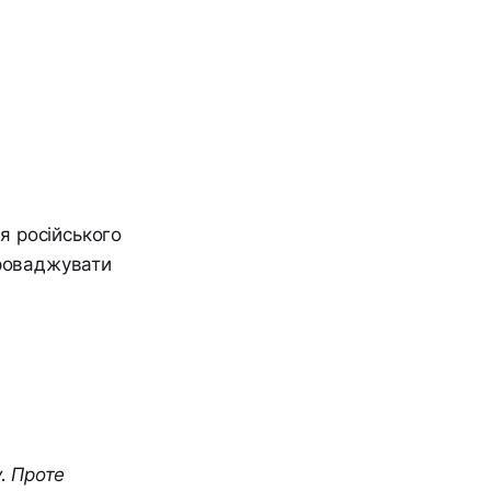
я російського
проваджувати
у. Проте