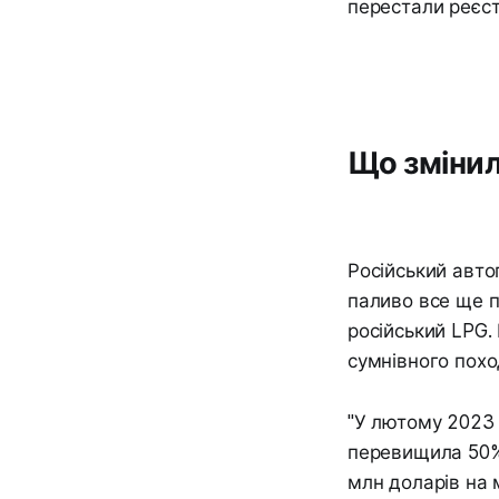
перестали реєст
Що змінил
Російський авто
паливо все ще п
російський LPG. 
сумнівного пох
"У лютому 2023 
перевищила 50% 
млн доларів на 