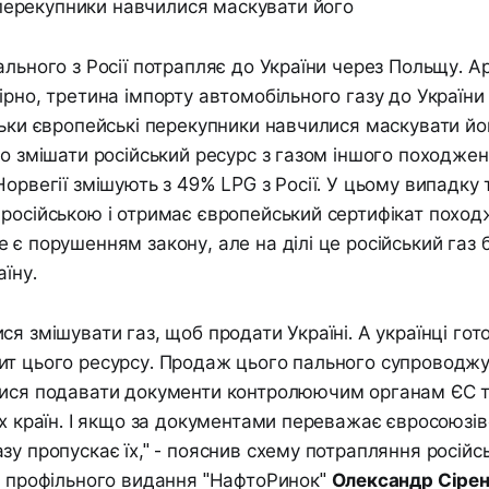
перекупники навчилися маскувати його
ального з Росії потрапляє до України через Польщу. 
ірно, третина імпорту автомобільного газу до України 
льки європейські перекупники навчилися маскувати йог
то змішати російський ресурс з газом іншого походже
Норвегії змішують з 49% LPG з Росії. У цьому випадку 
російською і отримає європейський сертифікат поход
 є порушенням закону, але на ділі це російський газ
їну.
я змішувати газ, щоб продати Україні. А українці гото
ит цього ресурсу. Продаж цього пального супроводжу
ися подавати документи контролюючим органам ЄС так
их країн. І якщо за документами переважає євросоюзів
зу пропускає їх," - пояснив схему потрапляння російс
к профільного видання "НафтоРинок"
Олександр Сіре