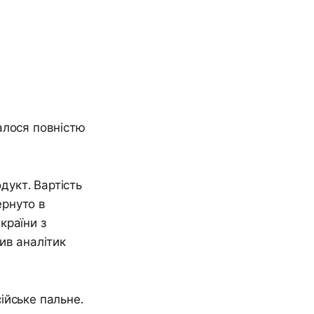
алося повністю
дукт. Вартість
ернуто в
країни з
ив аналітик
ійське пальне.