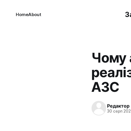
З
Home
About
Чому а
реалі
АЗС
Редактор
30 серп 202