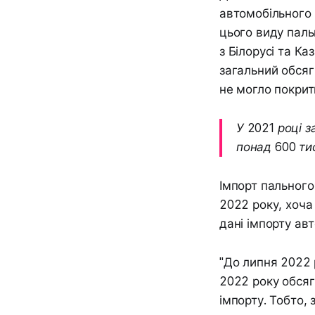
автомобільного г
цього виду паль
з Білорусі та Ка
загальний обсяг
не могло покрит
У 2021 році з
понад 600 ти
Імпорт пального 
2022 року, хоча
дані імпорту ав
"До липня 2022 
2022 року обсяг
імпорту. Тобто,