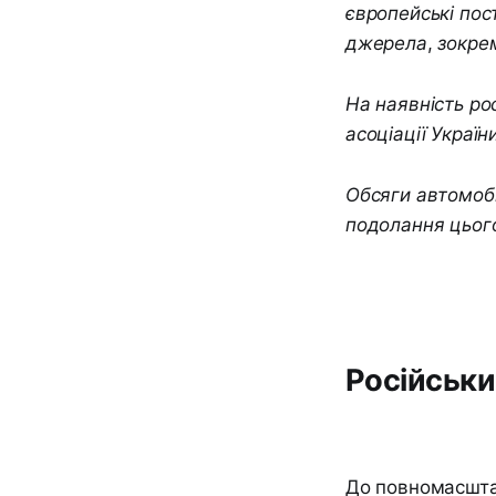
європейські пос
джерела, зокрем
На наявність ро
асоціації Украї
Обсяги автомобі
подолання цього
Російськи
До повномасшта