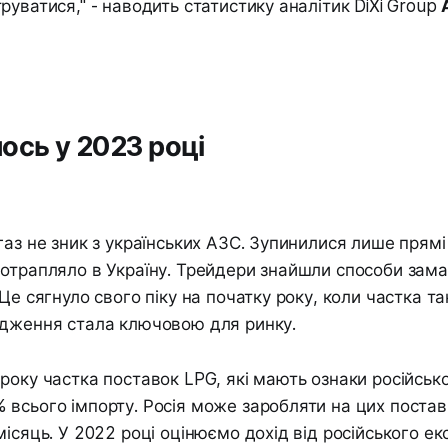
руватися," - наводить статистику аналітик DiXi Group
ось у 2023 році
газ не зник з українських АЗС. Зупинилися лише прямі
отрапляло в Україну. Трейдери знайшли способи зам
Це сягнуло свого піку на початку року, коли частка та
одження стала ключовою для ринку.
року частка поставок LPG, які мають ознаки російськ
всього імпорту. Росія може заробляти на цих поставк
місяць. У 2022 році оцінюємо дохід від російського е