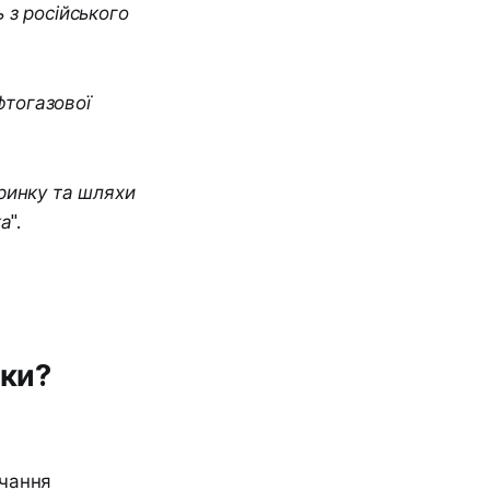
 з російського
фтогазової
ринку та шляхи
а".
зки?
ачання