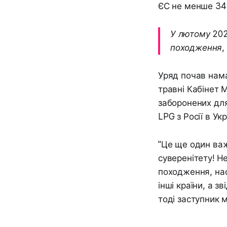
ЄС не менше 342
У лютому 202
походження,
Уряд почав нама
травні Кабінет 
заборонених для
LPG з Росії в Укр
"Це ще один важ
суверенітету! Н
походження, наф
інші країни, а з
тоді заступник 