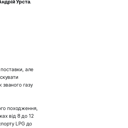
Андрій Урста
.
 поставки, але
аскувати
к званого газу
ого походження,
ах від 8 до 12
кспорту LPG до