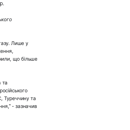
p.
ького
азу. Лише у
ження,
нили, що більше
 та
російського
, Туреччину та
ння," - зазначив