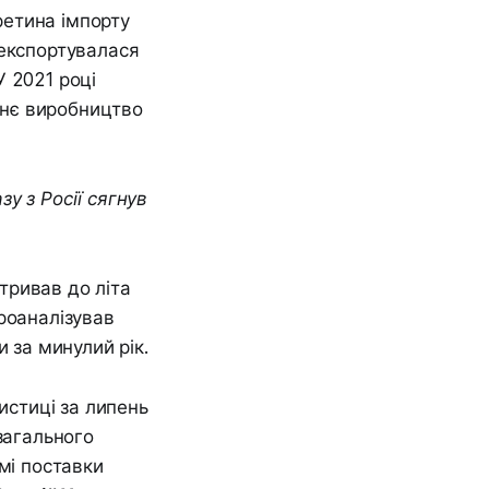
третина імпорту
 експортувалася
У 2021 році
ішнє виробництво
у з Росії сягнув
 тривав до літа
роаналізував
 за минулий рік.
истиці за липень
загального
мі поставки