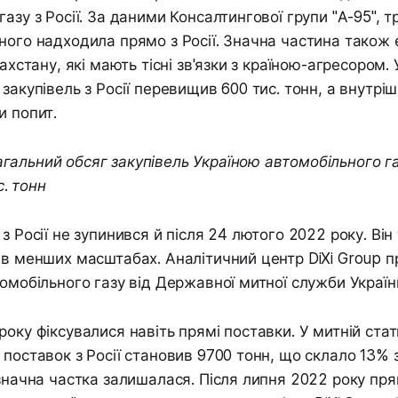
азу з Росії. За даними Консалтингової групи "А-95", 
ного надходила прямо з Росії. Значна частина також
захстану, які мають тісні зв'язки з країною-агресором. 
 закупівель з Росії перевищив 600 тис. тонн, а внутр
и попит.
агальний обсяг закупівель Україною автомобільного газ
с. тонн
з Росії не зупинився й після 24 лютого 2022 року. Він
 в менших масштабах. Аналітичний центр DiXi Group п
томобільного газу від Державної митної служби України
року фіксувалися навіть прямі поставки. У митній стат
 поставок з Росії становив 9700 тонн, що склало 13% 
 значна частка залишалася. Після липня 2022 року пря