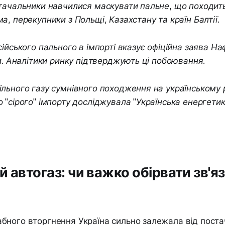
тачальники навчилися маскувати пальне, що походить
а, перекупники з Польщі, Казахстану та країн Балтії.
сійського пального в імпорті вказує офіційна заява На
ни. Аналітики ринку підтверджують ці побоювання.
льного газу сумнівного походження на українському 
 "сірого" імпорту досліджувала "Українська енергетик
й автогаз: чи важко обірвати зв'я
бного вторгнення Україна сильно залежала від пост