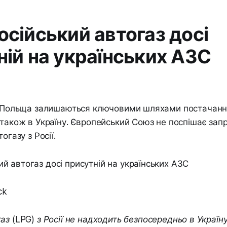
осійський автогаз досі
ній на українських АЗС
та Польща залишаються ключовими шляхами постачанн
 також в Україну. Європейський Союз не поспішає за
огазу з Росії.
ck
газ (LPG) з Росії не надходить безпосередньо в Україн