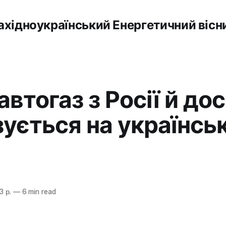
ахідноукраїнський Енергетичний вісн
втогаз з Росії й дос
зується на українсь
3 р.
—
6 min read