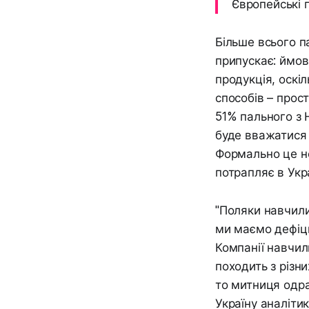
Європейські 
Більше всього п
припускає: ймов
продукція, оскі
способів – прос
51% пального з 
буде вважатися 
Формально це не
потрапляє в Укра
"Поляки навчилис
ми маємо дефіц
Компанії навчил
походить з різн
то митниця одра
Україну аналіти