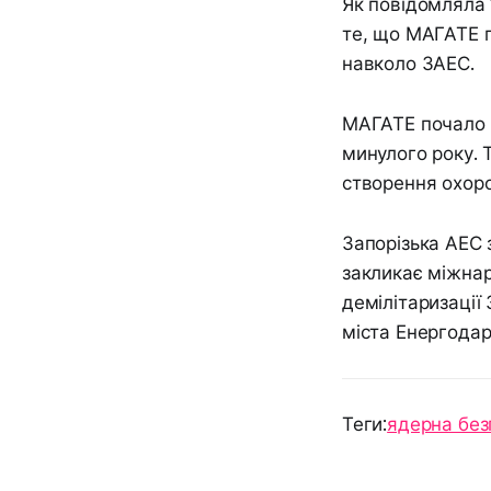
Як повідомляла 
те, що МАГАТЕ 
навколо ЗАЕС.
МАГАТЕ почало 
минулого року. 
створення охоро
Запорізька АЕС 
закликає міжнар
демілітаризації 
міста Енергодар
Теги:
ядерна без