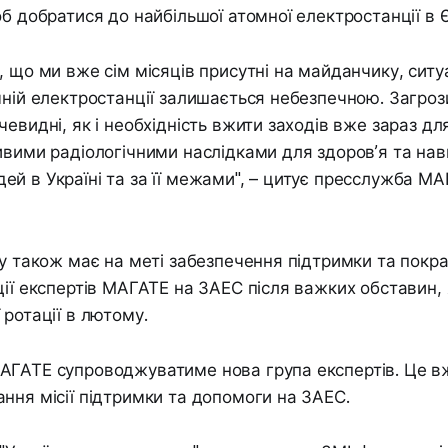
об добратися до найбільшої атомної електростанції в Є
, що ми вже сім місяців присутні на майданчику, ситу
мній електростанції залишається небезпечною. Загроз
чевидні, як і необхідність вжити заходів вже зараз дл
ивими радіологічними наслідками для здоров’я та на
й в Україні та за її межами", – цитує пресслужба М
ну також має на меті забезпечення підтримки та пок
ції експертів МАГАТЕ на ЗАЕС після важких обставин, 
 ротації в лютому.
АГАТЕ супроводжуватиме нова група експертів. Це вж
ння місії підтримки та допомоги на ЗАЕС.