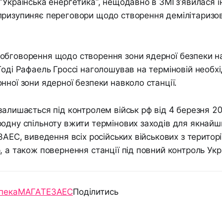
"Українська енергетика", нещодавно в ЗМІ з'явилася 
призупиняє переговори щодо створення демілітаризов
обговорення щодо створення зони ядерної безпеки на
Тоді Рафаель Гроссі наголошував на терміновій необхі
нної зони ядерної безпеки навколо станції.
залишається під контролем військ рф від 4 березня 20
одну спільноту вжити термінових заходів для якнай
ЗАЕС, виведення всіх російських військових з території
, а також повернення станції під повний контроль Укр
пека
МАГАТЕ
ЗАЕС
Поділитись