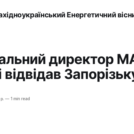
ахідноукраїнський Енергетичний вісн
альний директор М
і відвідав Запорізь
р.
—
1 min read