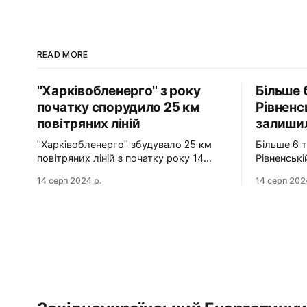
READ MORE
"Харківобленерго" з року
Більше 
початку спорудило 25 км
Рівненс
повітряних ліній
залишил
"Харківобленерго" збудувало 25 км
Більше 6 
повітряних ліній з початку року 14
Рівненськ
серпня 2024 АТ "Харківобленерго" з
газу 14 серпня 2024 Станом на ранок
14 серп 2024 р.
14 серп 202
початку року реалізувало близько 25
14 серпня
км повітряних ліній, оновило 1134
районів Рі
опори та встановило 5 нових
залишилис
електропідстанцій у рамках
технологічні про
інвестиційної програми на 2024-2025
Також, в 
роки. Фото: "Харківобленерго" "АТ
населених 
"Харківобленерго&
керовано
сталевий