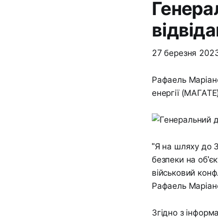
Генера
відвід
27 березня 202
Рафаель Маріано
енергії (МАГАТЕ
"Я на шляху до 
безпеки на об'є
військовий конф
Рафаель Маріано
Згідно з інформ