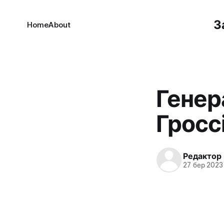
З
Home
About
Генер
Гросс
Редактор
27 бер 2023 