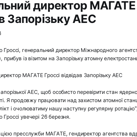
льний директор МАГАТЕ 
ав Запорізьку АЕС
3
 Гроссі, генеральний директор Міжнародного агентст
), прибув із візитом на Запорізьку атомну електростан
Запорізької АЕС, щоб особисто перевірити стан ядерно
кті. Я продовжу працювати над захистом атомної станц
лікт і очолюватиму нашу наступну регулярну ротацію",
 Гроссі увечері 26 березня.
ацією пресслужби МАГАТЕ, гендиректор агентства вд