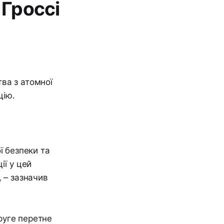
Гроссі
ва з атомної
цію.
ї безпеки та
ії у цей
 – зазначив
руге перетне