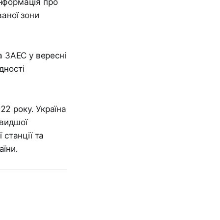
інформація про
аної зони
 ЗАЕС у вересні
дності
22 року. Україна
швидшої
 станції та
аїни.