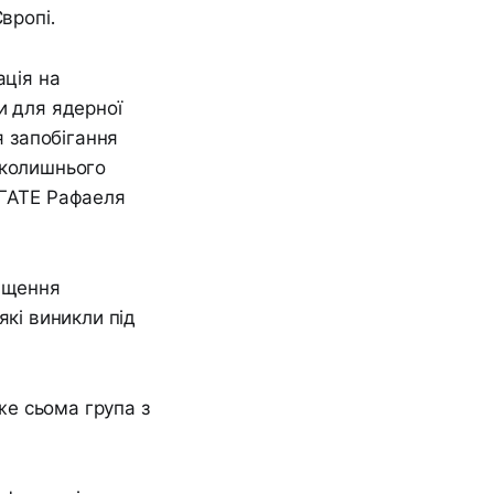
вропі.
ація на
и для ядерної
я запобігання
вколишнього
АГАТЕ Рафаеля
ращення
які виникли під
е сьома група з