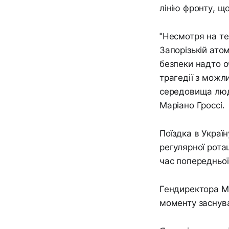
лінію фронту, щ
"Несмотря на те
Запорізькій ато
безпеки надто о
трагедії з можл
середовища люде
Маріано Гроссі.
Поїздка в Украї
регулярної рота
час попередньої
Гендиректора М
моменту заснува