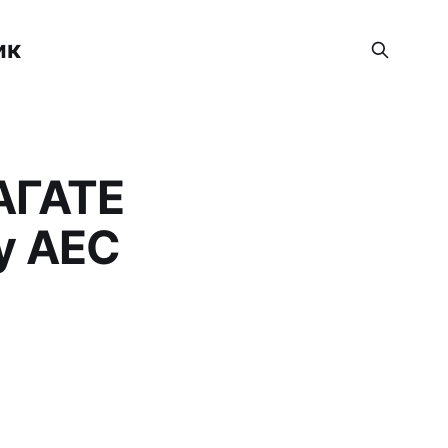
ик
АГАТЕ
ку АЕС