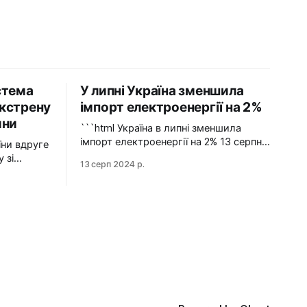
стема
У липні Україна зменшила
кстрену
імпорт електроенергії на 2%
ини
```html Україна в липні зменшила
імпорт електроенергії на 2% 13 серпня
2024 У липні 2024 року імпорт
 зі
13 серп 2024 р.
електроенергії в Україні зменшився на
2% у порівнянні з червнем. Експорт
е раз
залишався на нульовому рівні.
гу зі
Графіка: Energy Map За даними,
Україна у липні 2024 року зменшила
НЕК
імпорт електроенергії на 2% у
йну
порівнянні з
ператора