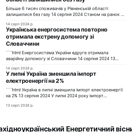
2024-2025 роки. Фото: "Харківобленерго" "АТ
"Харківобленерго&
Більше 6 тисяч споживачів у Рівненській області
залишилися без газу 14 серпня 2024 Станом на ранок 14
серпня 6086 споживачів в одному з районів Рівненської
14 серп 2024 р.
області залишилися без газопостачання через
Українська енергосистема повторно
технологічні проблеми. Фото: Рівнегаз Також, в
отримала екстрену допомогу зі
Сумській області в одному з населених пунктів в
Словаччини
результаті удару керованою авіабомбою пошкоджено
сталевий
```html Енергосистема України вдруге отримала
аварійну допомогу зі Словаччини 14 серпня 2024 13
серпня українська енергосистема ще раз отримувала
14 серп 2024 р.
аварійну допомогу зі Словаччини. Фото: Shutterstock "У
У липні Україна зменшила імпорт
вчорашній день, 13 серпня, НЕК "Укренерго" запитала
електроенергії на 2%
аварійну допомогу з енергосистеми Словаччини", –
йдеться в повідомленні пресслужби оператора системи
```html Україна в липні зменшила імпорт електроенергії
передачі. Експорт
на 2% 13 серпня 2024 У липні 2024 року імпорт
електроенергії в Україні зменшився на 2% у порівнянні з
13 серп 2024 р.
червнем. Експорт залишався на нульовому рівні. Графіка:
Energy Map За даними, Україна у липні 2024 року
зменшила імпорт електроенергії на 2% у порівнянні з
ахідноукраїнський Енергетичний вісн