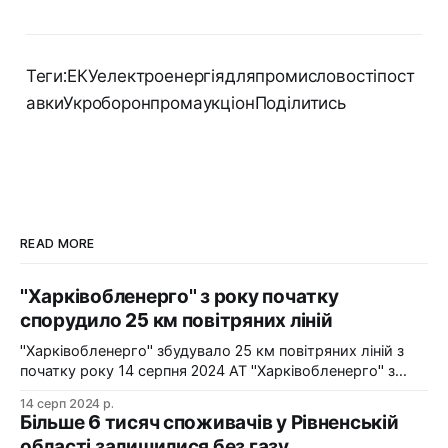
Теги:ЕКУелектроенергіядляпромисловостіпост
авкиУкроборонпромаукціонПоділитись
READ MORE
"Харківобленерго" з року початку
спорудило 25 км повітряних ліній
"Харківобленерго" збудувало 25 км повітряних ліній з
початку року 14 серпня 2024 АТ "Харківобленерго" з
початку року реалізувало близько 25 км повітряних
14 серп 2024 р.
ліній, оновило 1134 опори та встановило 5 нових
Більше 6 тисяч споживачів у Рівненській
електропідстанцій у рамках інвестиційної програми на
області залишилися без газу