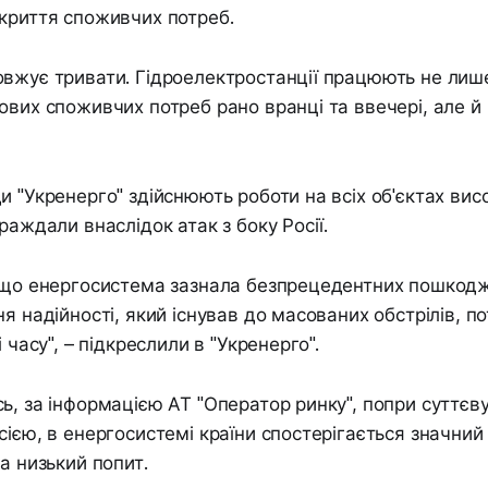
криття споживчих потреб.
вжує тривати. Гідроелектростанції працюють не лиш
ових споживчих потреб рано вранці та ввечері, але й
и "Укренерго" здійснюють роботи на всіх об'єктах вис
раждали внаслідок атак з боку Росії.
, що енергосистема зазнала безпрецедентних пошкод
ня надійності, який існував до масованих обстрілів, п
і часу", – підкреслили в "Укренерго".
ь, за інформацією АТ "Оператор ринку", попри суттєв
сією, в енергосистемі країни спостерігається значний
а низький попит.