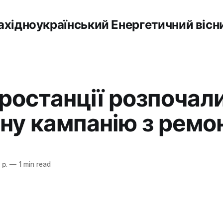
ахідноукраїнський Енергетичний вісн
ростанції розпочал
ну кампанію з ремо
 р.
—
1 min read