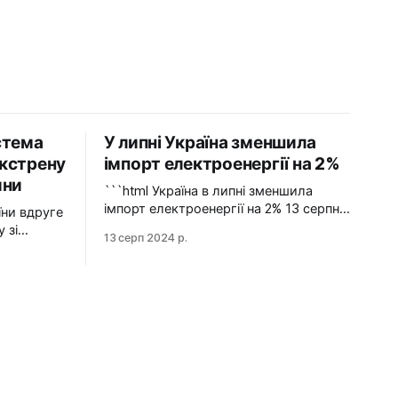
стема
У липні Україна зменшила
кстрену
імпорт електроенергії на 2%
ини
```html Україна в липні зменшила
імпорт електроенергії на 2% 13 серпня
2024 У липні 2024 року імпорт
 зі
13 серп 2024 р.
електроенергії в Україні зменшився на
2% у порівнянні з червнем. Експорт
е раз
залишався на нульовому рівні.
гу зі
Графіка: Energy Map За даними,
Україна у липні 2024 року зменшила
НЕК
імпорт електроенергії на 2% у
йну
порівнянні з
ператора