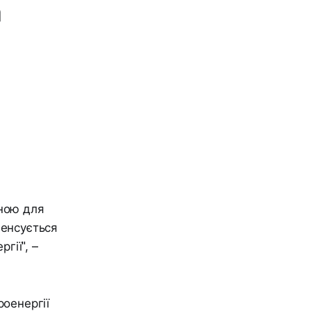
а
а
дною для
пенсується
гії", –
роенергії