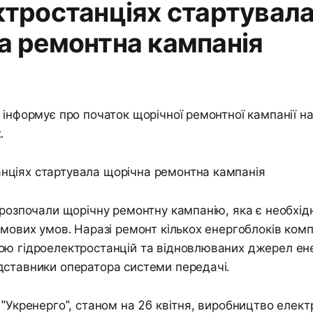
ктростанціях стартувал
а ремонтна кампанія
 інформує про початок щорічної ремонтної кампанії н
.
 розпочали щорічну ремонтну кампанію, яка є необхі
имових умов. Наразі ремонт кількох енергоблоків ком
ю гідроелектростанцій та відновлюваних джерел енер
дставники оператора системи передачі.
 "Укренерго", станом на 26 квітня, виробництво елект