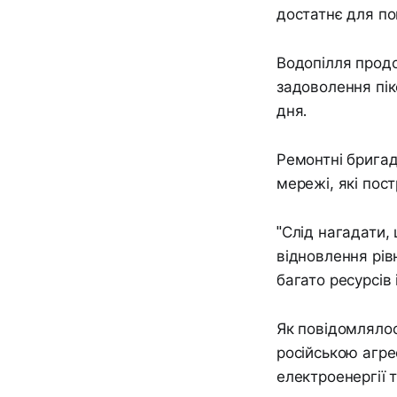
достатнє для по
Водопілля продо
задоволення пік
дня.
Ремонтні бригад
мережі, які пост
"Слід нагадати
відновлення рів
багато ресурсів 
Як повідомлялос
російською агре
електроенергії т