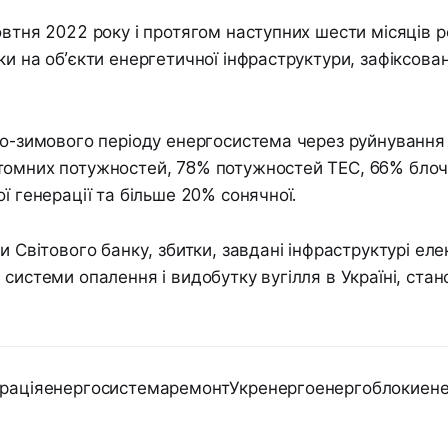
овтня 2022 року і протягом наступних шести місяців р
ки на об’єкти енергетичної інфраструктури, зафіксова
ьо-зимового періоду енергосистема через руйнування
томних потужностей, 78% потужностей ТЕС, 66% блоч
ї генерації та більше 20% сонячної.
ми Світового банку, збитки, завдані інфраструктурі ел
 системи опалення і видобутку вугілля в Україні, ста
ераціяенергосистемаремонтУкренергоенергоблокиен