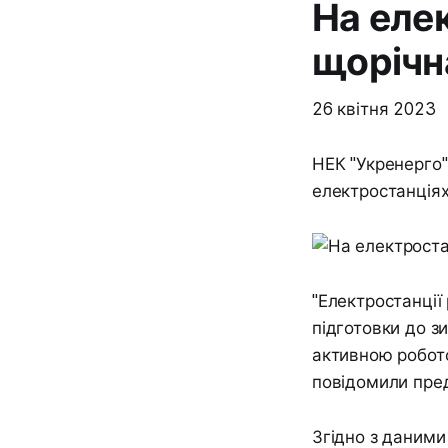
На еле
щорічн
26 квітня 2023
НЕК "Укренерго"
електростанціях
"Електростанції
підготовки до з
активною робото
повідомили пре
Згідно з даними