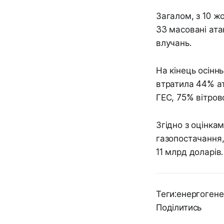
Загалом, з 10 ж
33 масовані ата
влучань.
На кінець осінн
втратила 44% а
ГЕС, 75% вітрово
Згідно з оцінка
газопостачання,
11 млрд доларів.
Теги:енергоген
Поділитись