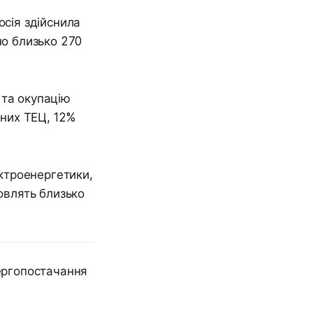
осія здійснила
но близько 270
 та окупацію
них ТЕЦ, 12%
ектроенергетики,
новлять близько
ергопостачання