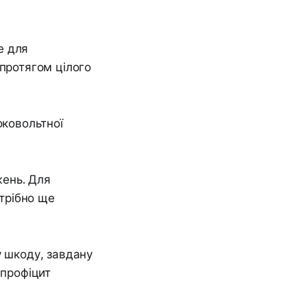
е для
 протягом цілого
оковольтної
жень. Для
отрібно ще
у шкоду, завдану
 профіцит