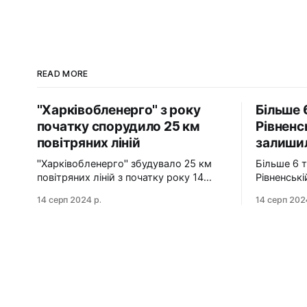
READ MORE
"Харківобленерго" з року
Більше 
початку спорудило 25 км
Рівненс
повітряних ліній
залишил
"Харківобленерго" збудувало 25 км
Більше 6 
повітряних ліній з початку року 14
Рівненськ
серпня 2024 АТ "Харківобленерго" з
газу 14 серпня 2024 Станом на ранок
14 серп 2024 р.
14 серп 202
початку року реалізувало близько 25
14 серпня
км повітряних ліній, оновило 1134
районів Рі
опори та встановило 5 нових
залишилис
електропідстанцій у рамках
технологічні про
інвестиційної програми на 2024-2025
Також, в 
роки. Фото: "Харківобленерго" "АТ
населених 
"Харківобленерго&
керовано
сталевий