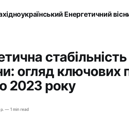
ахідноукраїнський Енергетичний вісн
етична стабільність
ни: огляд ключових 
о 2023 року
р.
—
1 min read