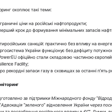
ринг охоплює такі теми:
раничні ціни на російські нафтопродукти;
перший крок до формування мінімальних запасів нафт
тиросійських санкцій: практично без впливу на енерг
ергосистема України функціонує без дефіциту потужнос
owerEU офіційно стали складовою частиною європей
lience Facility;
ро рекордні запаси газу в сховищах за останні п'ять ро
ніторинг
дготовлено за підтримки Міжнародного фонду "Відро
"Адвокація "зеленого" відновлення України через пос
ни та послаблення російського впливу в ЄС". Думки, в