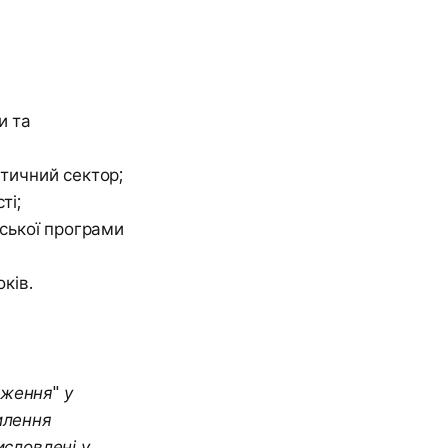
и та
етичний сектор;
ті;
ської програми
ків.
дження" у
илення
исловлені у