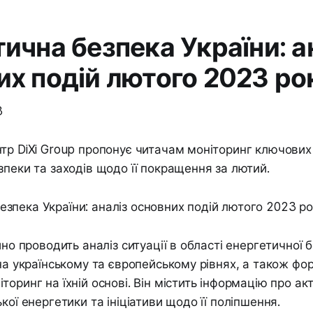
ична безпека України: а
их подій лютого 2023 ро
3
тр DiXi Group пропонує читачам моніторинг ключових 
зпеки та заходів щодо її покращення за лютий.
йно проводить аналіз ситуації в області енергетичної 
 на українському та європейському рівнях, а також фо
торинг на їхній основі. Він містить інформацію про ак
кої енергетики та ініціативи щодо її поліпшення.