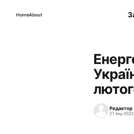
З
Home
About
Енерг
Украї
лютог
Редактор
27 бер 2023 