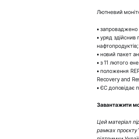
Лютневий моніто
•
запроваджено г
•
уряд здійснив 
нафтопродуктів;
•
новий пакет ан
•
з 11 лютого ен
•
положення REP
Recovery and Resi
•
ЄС доповідає п
Завантажити мо
Цей матеріал пі
рамках проєкту 
підтримки Украї