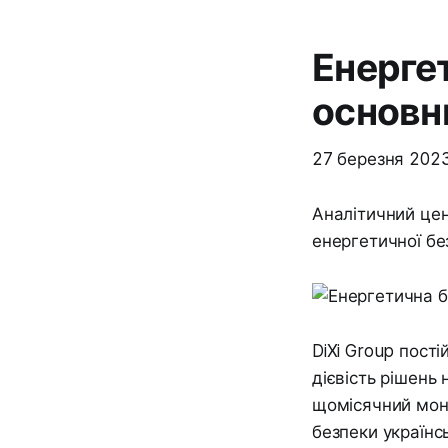
Енергет
основн
27 березня 202
Аналітичний цен
енергетичної бе
DiXi Group пості
дієвість рішень
щомісячний моні
безпеки українсь