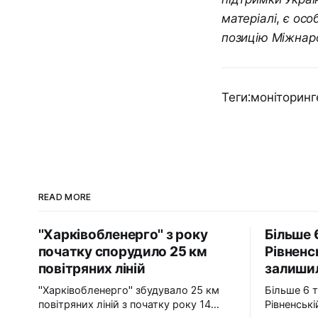
матеріалі, є ос
позицію Міжнар
Теги:моніторинг
READ MORE
"Харківобленерго" з року
Більше 
початку спорудило 25 км
Рівненс
повітряних ліній
залишил
"Харківобленерго" збудувало 25 км
Більше 6 
повітряних ліній з початку року 14
Рівненськ