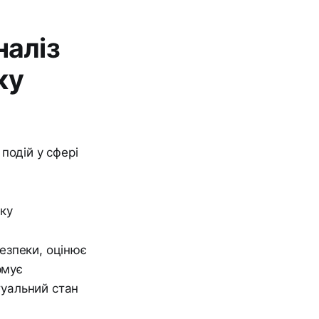
наліз
ку
подій у сфері
безпеки, оцінює
рмує
туальний стан