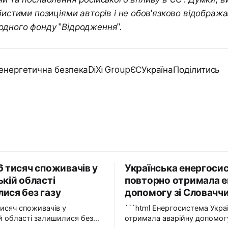
обистими позиціями авторів і не обов'язково відображ
одного фонду "Відродження".
енергетична безпекаDiXi GroupЄСУкраїнаПоділитись
6 тисяч споживачів у
Українська енергоси
ькій області
повторно отримала е
ися без газу
допомогу зі Словачч
тисяч споживачів у
```html Енергосистема України вдруге
ій області залишилися без
отримала аварійну допомогу