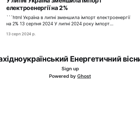
У липні Україна зменшила імпорт
вчорашній день, 13 серпня, НЕК "Укренерго" запитала
електроенергії на 2%
аварійну допомогу з енергосистеми Словаччини", –
йдеться в повідомленні пресслужби оператора системи
```html Україна в липні зменшила імпорт електроенергії
передачі. Експорт
на 2% 13 серпня 2024 У липні 2024 року імпорт
електроенергії в Україні зменшився на 2% у порівнянні з
13 серп 2024 р.
червнем. Експорт залишався на нульовому рівні. Графіка:
Energy Map За даними, Україна у липні 2024 року
зменшила імпорт електроенергії на 2% у порівнянні з
ахідноукраїнський Енергетичний вісн
Sign up
Powered by
Ghost