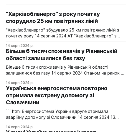
"Харківобленерго" з року початку
спорудило 25 км повітряних ліній
"Харківобленерго" збудувало 25 км повітряних ліній з
початку року 14 серпня 2024 АТ "Харківобленерго" з
початку року реалізувало близько 25 км повітряних
14 серп 2024 р.
ліній, оновило 1134 опори та встановило 5 нових
Більше 6 тисяч споживачів у Рівненській
електропідстанцій у рамках інвестиційної програми на
області залишилися без газу
2024-2025 роки. Фото: "Харківобленерго" "АТ
"Харківобленерго&
Більше 6 тисяч споживачів у Рівненській області
залишилися без газу 14 серпня 2024 Станом на ранок 14
серпня 6086 споживачів в одному з районів Рівненської
14 серп 2024 р.
області залишилися без газопостачання через
Українська енергосистема повторно
технологічні проблеми. Фото: Рівнегаз Також, в
отримала екстрену допомогу зі
Сумській області в одному з населених пунктів в
Словаччини
результаті удару керованою авіабомбою пошкоджено
сталевий
```html Енергосистема України вдруге отримала
аварійну допомогу зі Словаччини 14 серпня 2024 13
серпня українська енергосистема ще раз отримувала
14 серп 2024 р.
аварійну допомогу зі Словаччини. Фото: Shutterstock "У