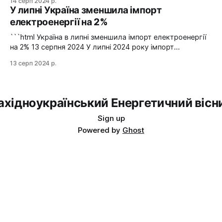
14 серп 2024 р.
аварійну допомогу зі Словаччини. Фото: Shutterstock "У
У липні Україна зменшила імпорт
вчорашній день, 13 серпня, НЕК "Укренерго" запитала
електроенергії на 2%
аварійну допомогу з енергосистеми Словаччини", –
йдеться в повідомленні пресслужби оператора системи
```html Україна в липні зменшила імпорт електроенергії
передачі. Експорт
на 2% 13 серпня 2024 У липні 2024 року імпорт
електроенергії в Україні зменшився на 2% у порівнянні з
13 серп 2024 р.
червнем. Експорт залишався на нульовому рівні. Графіка:
Energy Map За даними, Україна у липні 2024 року
зменшила імпорт електроенергії на 2% у порівнянні з
ахідноукраїнський Енергетичний вісн
Sign up
Powered by
Ghost