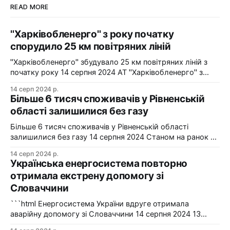
READ MORE
"Харківобленерго" з року початку
спорудило 25 км повітряних ліній
"Харківобленерго" збудувало 25 км повітряних ліній з
початку року 14 серпня 2024 АТ "Харківобленерго" з
початку року реалізувало близько 25 км повітряних
14 серп 2024 р.
ліній, оновило 1134 опори та встановило 5 нових
Більше 6 тисяч споживачів у Рівненській
електропідстанцій у рамках інвестиційної програми на
області залишилися без газу
2024-2025 роки. Фото: "Харківобленерго" "АТ
"Харківобленерго&
Більше 6 тисяч споживачів у Рівненській області
залишилися без газу 14 серпня 2024 Станом на ранок 14
серпня 6086 споживачів в одному з районів Рівненської
14 серп 2024 р.
області залишилися без газопостачання через
Українська енергосистема повторно
технологічні проблеми. Фото: Рівнегаз Також, в
отримала екстрену допомогу зі
Сумській області в одному з населених пунктів в
Словаччини
результаті удару керованою авіабомбою пошкоджено
сталевий
```html Енергосистема України вдруге отримала
аварійну допомогу зі Словаччини 14 серпня 2024 13
серпня українська енергосистема ще раз отримувала