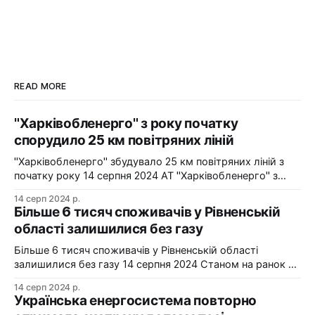
READ MORE
"Харківобленерго" з року початку
спорудило 25 км повітряних ліній
"Харківобленерго" збудувало 25 км повітряних ліній з
початку року 14 серпня 2024 АТ "Харківобленерго" з
початку року реалізувало близько 25 км повітряних
14 серп 2024 р.
ліній, оновило 1134 опори та встановило 5 нових
Більше 6 тисяч споживачів у Рівненській
електропідстанцій у рамках інвестиційної програми на
області залишилися без газу
2024-2025 роки. Фото: "Харківобленерго" "АТ
"Харківобленерго&
Більше 6 тисяч споживачів у Рівненській області
залишилися без газу 14 серпня 2024 Станом на ранок 14
серпня 6086 споживачів в одному з районів Рівненської
14 серп 2024 р.
області залишилися без газопостачання через
Українська енергосистема повторно
технологічні проблеми. Фото: Рівнегаз Також, в