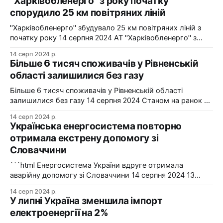
"Харківобленерго" з року початку
спорудило 25 км повітряних ліній
"Харківобленерго" збудувало 25 км повітряних ліній з
початку року 14 серпня 2024 АТ "Харківобленерго" з
початку року реалізувало близько 25 км повітряних
14 серп 2024 р.
ліній, оновило 1134 опори та встановило 5 нових
Більше 6 тисяч споживачів у Рівненській
електропідстанцій у рамках інвестиційної програми на
області залишилися без газу
2024-2025 роки. Фото: "Харківобленерго" "АТ
"Харківобленерго&
Більше 6 тисяч споживачів у Рівненській області
залишилися без газу 14 серпня 2024 Станом на ранок 14
серпня 6086 споживачів в одному з районів Рівненської
14 серп 2024 р.
області залишилися без газопостачання через
Українська енергосистема повторно
технологічні проблеми. Фото: Рівнегаз Також, в
отримала екстрену допомогу зі
Сумській області в одному з населених пунктів в
Словаччини
результаті удару керованою авіабомбою пошкоджено
сталевий
```html Енергосистема України вдруге отримала
аварійну допомогу зі Словаччини 14 серпня 2024 13
серпня українська енергосистема ще раз отримувала
14 серп 2024 р.
аварійну допомогу зі Словаччини. Фото: Shutterstock "У
У липні Україна зменшила імпорт
вчорашній день, 13 серпня, НЕК "Укренерго" запитала
електроенергії на 2%
аварійну допомогу з енергосистеми Словаччини", –