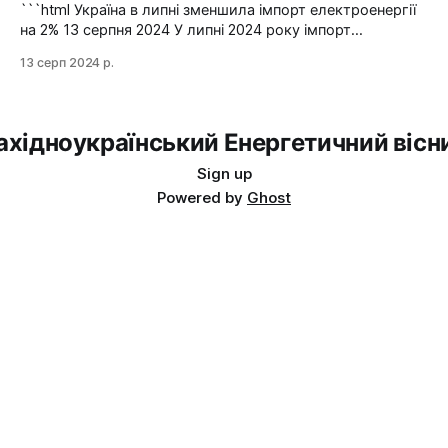
йдеться в повідомленні пресслужби оператора системи
```html Україна в липні зменшила імпорт електроенергії
передачі. Експорт
на 2% 13 серпня 2024 У липні 2024 року імпорт
електроенергії в Україні зменшився на 2% у порівнянні з
13 серп 2024 р.
червнем. Експорт залишався на нульовому рівні. Графіка:
Energy Map За даними, Україна у липні 2024 року
зменшила імпорт електроенергії на 2% у порівнянні з
ахідноукраїнський Енергетичний вісн
Sign up
Powered by
Ghost