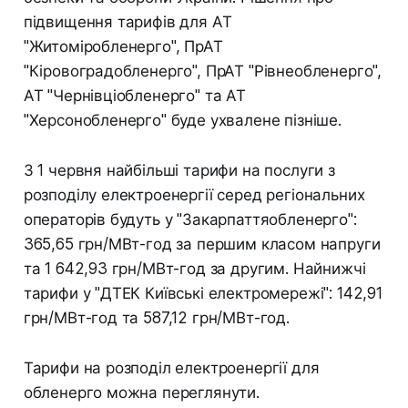
підвищення тарифів для АТ
"Житоміробленерго", ПрАТ
"Кіровоградобленерго", ПрАТ "Рівнеобленерго",
АТ "Чернівціобленерго" та АТ
"Херсонобленерго" буде ухвалене пізніше.
З 1 червня найбільші тарифи на послуги з
розподілу електроенергії серед регіональних
операторів будуть у "Закарпаттяобленерго":
365,65 грн/МВт-год за першим класом напруги
та 1 642,93 грн/МВт-год за другим. Найнижчі
тарифи у "ДТЕК Київські електромережі": 142,91
грн/МВт-год та 587,12 грн/МВт-год.
Тарифи на розподіл електроенергії для
обленерго можна переглянути.