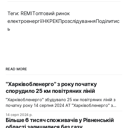
Теги: REMITоптовий ринок
електроенергіїНКРЕКПрозслідуванняПоділитис
ь
READ MORE
"Харківобленерго" з року початку
спорудило 25 км повітряних ліній
"Харківобленерго" збудувало 25 км повітряних ліній з
початку року 14 серпня 2024 АТ "Харківобленерго" з
початку року реалізувало близько 25 км повітряних
14 серп 2024 р.
ліній, оновило 1134 опори та встановило 5 нових
Більше 6 тисяч споживачів у Рівненській
електропідстанцій у рамках інвестиційної програми на
області залишилися без газу