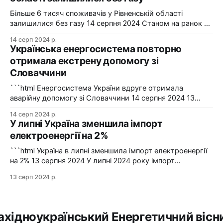
2024-2025 роки. Фото: "Харківобленерго" "АТ
"Харківобленерго&
Більше 6 тисяч споживачів у Рівненській області
залишилися без газу 14 серпня 2024 Станом на ранок 14
серпня 6086 споживачів в одному з районів Рівненської
14 серп 2024 р.
області залишилися без газопостачання через
Українська енергосистема повторно
технологічні проблеми. Фото: Рівнегаз Також, в
отримала екстрену допомогу зі
Сумській області в одному з населених пунктів в
Словаччини
результаті удару керованою авіабомбою пошкоджено
сталевий
```html Енергосистема України вдруге отримала
аварійну допомогу зі Словаччини 14 серпня 2024 13
серпня українська енергосистема ще раз отримувала
14 серп 2024 р.
аварійну допомогу зі Словаччини. Фото: Shutterstock "У
У липні Україна зменшила імпорт
вчорашній день, 13 серпня, НЕК "Укренерго" запитала
електроенергії на 2%
аварійну допомогу з енергосистеми Словаччини", –
йдеться в повідомленні пресслужби оператора системи
```html Україна в липні зменшила імпорт електроенергії
передачі. Експорт
на 2% 13 серпня 2024 У липні 2024 року імпорт
електроенергії в Україні зменшився на 2% у порівнянні з
13 серп 2024 р.
червнем. Експорт залишався на нульовому рівні. Графіка:
Energy Map За даними, Україна у липні 2024 року
зменшила імпорт електроенергії на 2% у порівнянні з
ахідноукраїнський Енергетичний вісн