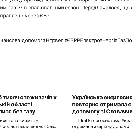
им газом в опалювальний сезон. Передбачалося, що 
аправлено через ЄБРР.
інансова допомогаНорвегіяЄБРРЕлектроенергіяГазПо
6 тисяч споживачів у
Українська енергоси
ькій області
повторно отримала е
ися без газу
допомогу зі Словачч
тисяч споживачів у
```html Енергосистема України вдруге
ій області залишилися без
отримала аварійну допомогу