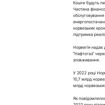
Кошти будуть пе
Частина фінансо
обслуговування 
енергопостачанн
норвезьких крон
підтримка реалі
Норвегія надає
"Нафтогаз" чере
зловживання.
У 2022 році Нор
10,7 млрд норве
млрд норвезьки
Як повідомлялос
2022 року підпи