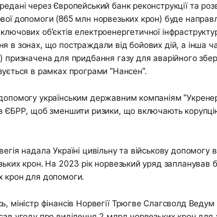
редані через Європейський банк реконструкції та розв
вої допомоги (865 млн норвезьких крон) буде направл
ключових об'єктів електроенергетичної інфраструкту
я в зонах, що постраждали від бойових дій, а інша ч
) призначена для придбання газу для аварійного збер
зується в рамках програми "Нансен".
 допомогу українським державним компаніям "Укренер
з ЄБРР, щоб зменшити ризики, що включають корупці
вегія надала Україні цивільну та військову допомогу в
зьких крон. На 2023 рік норвезький уряд запланував б
х крон для допомоги.
ь, міністр фінансів Норвегії Трюгве Слагсволд Ведум 
сав угоду про виділення 2 млрд норвезьких крон для