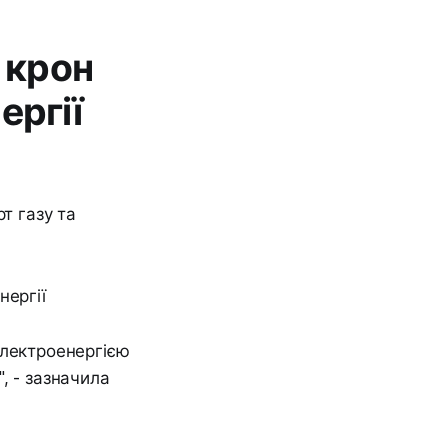
 крон
ергії
т газу та
електроенергією
, - зазначила