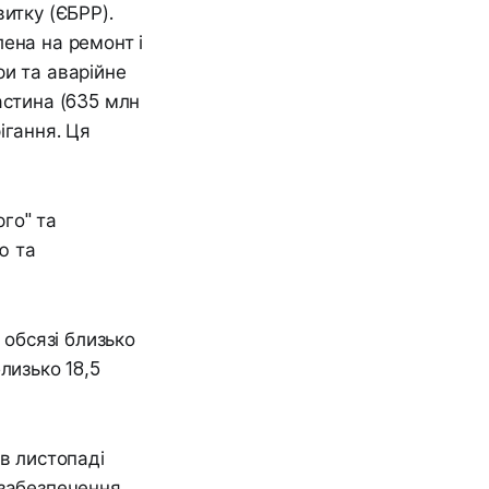
итку (ЄБРР).
ена на ремонт і
ри та аварійне
астина (635 млн
ігання. Ця
го" та
ю та
 обсязі близько
лизько 18,5
в листопаді
 забезпечення