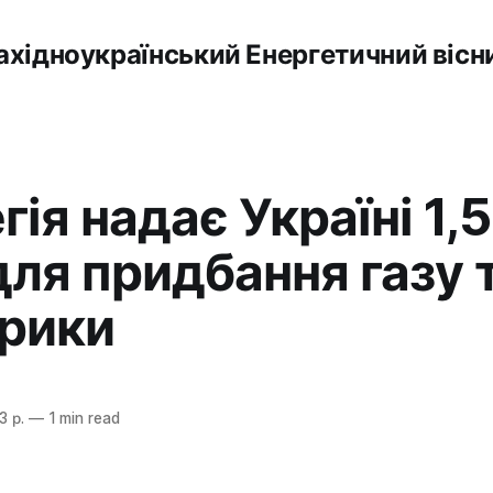
ахідноукраїнський Енергетичний вісн
гія надає Україні 1,
для придбання газу 
рики
3 р.
—
1 min read