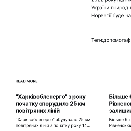
України природн
Норвегії буде н
Теги:допомогаф
READ MORE
"Харківобленерго" з року
Більше 
початку спорудило 25 км
Рівненс
повітряних ліній
залишил
"Харківобленерго" збудувало 25 км
Більше 6 
повітряних ліній з початку року 14
Рівненськ