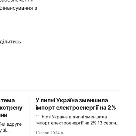
фінансування з
ділитись
стема
У липні Україна зменшила
кстрену
імпорт електроенергії на 2%
ини
```html Україна в липні зменшила
імпорт електроенергії на 2% 13 серпня
2024 У липні 2024 року імпорт
 зі
13 серп 2024 р.
електроенергії в Україні зменшився на