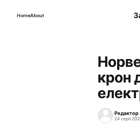
З
Home
About
Норве
крон 
елект
Редактор
24 серп 202