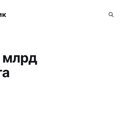
ик
5 млрд
та