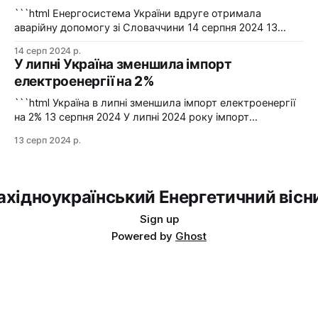
сталевий
```html Енергосистема України вдруге отримала
аварійну допомогу зі Словаччини 14 серпня 2024 13
серпня українська енергосистема ще раз отримувала
14 серп 2024 р.
аварійну допомогу зі Словаччини. Фото: Shutterstock "У
У липні Україна зменшила імпорт
вчорашній день, 13 серпня, НЕК "Укренерго" запитала
електроенергії на 2%
аварійну допомогу з енергосистеми Словаччини", –
йдеться в повідомленні пресслужби оператора системи
```html Україна в липні зменшила імпорт електроенергії
передачі. Експорт
на 2% 13 серпня 2024 У липні 2024 року імпорт
електроенергії в Україні зменшився на 2% у порівнянні з
13 серп 2024 р.
червнем. Експорт залишався на нульовому рівні. Графіка:
Energy Map За даними, Україна у липні 2024 року
зменшила імпорт електроенергії на 2% у порівнянні з
ахідноукраїнський Енергетичний вісн
Sign up
Powered by
Ghost