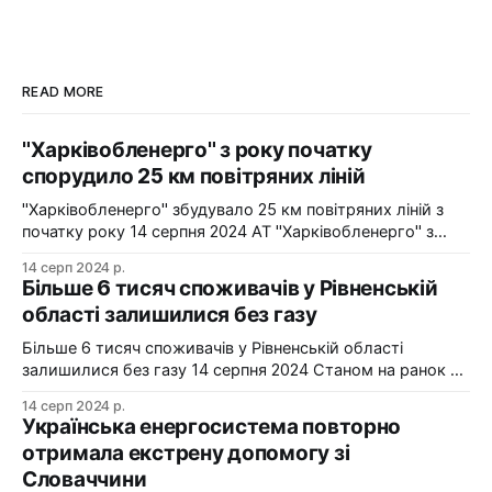
READ MORE
"Харківобленерго" з року початку
спорудило 25 км повітряних ліній
"Харківобленерго" збудувало 25 км повітряних ліній з
початку року 14 серпня 2024 АТ "Харківобленерго" з
початку року реалізувало близько 25 км повітряних
14 серп 2024 р.
ліній, оновило 1134 опори та встановило 5 нових
Більше 6 тисяч споживачів у Рівненській
електропідстанцій у рамках інвестиційної програми на
області залишилися без газу
2024-2025 роки. Фото: "Харківобленерго" "АТ
"Харківобленерго&
Більше 6 тисяч споживачів у Рівненській області
залишилися без газу 14 серпня 2024 Станом на ранок 14
серпня 6086 споживачів в одному з районів Рівненської
14 серп 2024 р.
області залишилися без газопостачання через
Українська енергосистема повторно
технологічні проблеми. Фото: Рівнегаз Також, в
отримала екстрену допомогу зі
Сумській області в одному з населених пунктів в
Словаччини
результаті удару керованою авіабомбою пошкоджено