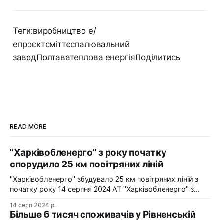
Теги:виробництво е/
епроєктсміттєспалювальний
заводПолтаватеплова енергіяПоділитись
READ MORE
"Харківобленерго" з року початку
спорудило 25 км повітряних ліній
"Харківобленерго" збудувало 25 км повітряних ліній з
початку року 14 серпня 2024 АТ "Харківобленерго" з
початку року реалізувало близько 25 км повітряних
14 серп 2024 р.
ліній, оновило 1134 опори та встановило 5 нових
Більше 6 тисяч споживачів у Рівненській
електропідстанцій у рамках інвестиційної програми на