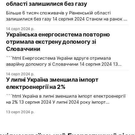
області залишилися без газу
2024-2025 роки. Фото: "Харківобленерго" "АТ
"Харківобленерго&
Більше 6 тисяч споживачів у Рівненській області
залишилися без газу 14 серпня 2024 Станом на ранок 14
серпня 6086 споживачів в одному з районів Рівненської
14 серп 2024 р.
області залишилися без газопостачання через
Українська енергосистема повторно
технологічні проблеми. Фото: Рівнегаз Також, в
отримала екстрену допомогу зі
Сумській області в одному з населених пунктів в
Словаччини
результаті удару керованою авіабомбою пошкоджено
сталевий
```html Енергосистема України вдруге отримала
аварійну допомогу зі Словаччини 14 серпня 2024 13
серпня українська енергосистема ще раз отримувала
14 серп 2024 р.
аварійну допомогу зі Словаччини. Фото: Shutterstock "У
У липні Україна зменшила імпорт
вчорашній день, 13 серпня, НЕК "Укренерго" запитала
електроенергії на 2%
аварійну допомогу з енергосистеми Словаччини", –
йдеться в повідомленні пресслужби оператора системи
```html Україна в липні зменшила імпорт електроенергії
передачі. Експорт
на 2% 13 серпня 2024 У липні 2024 року імпорт
електроенергії в Україні зменшився на 2% у порівнянні з
13 серп 2024 р.
червнем. Експорт залишався на нульовому рівні. Графіка:
Energy Map За даними, Україна у липні 2024 року
зменшила імпорт електроенергії на 2% у порівнянні з