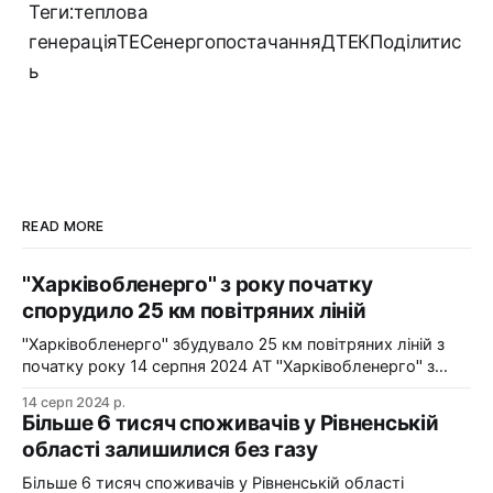
Теги:теплова
генераціяТЕСенергопостачанняДТЕКПоділитис
ь
READ MORE
"Харківобленерго" з року початку
спорудило 25 км повітряних ліній
"Харківобленерго" збудувало 25 км повітряних ліній з
початку року 14 серпня 2024 АТ "Харківобленерго" з
початку року реалізувало близько 25 км повітряних
14 серп 2024 р.
ліній, оновило 1134 опори та встановило 5 нових
Більше 6 тисяч споживачів у Рівненській
електропідстанцій у рамках інвестиційної програми на
області залишилися без газу
2024-2025 роки. Фото: "Харківобленерго" "АТ
"Харківобленерго&
Більше 6 тисяч споживачів у Рівненській області