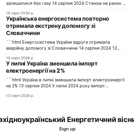
залишилися без газу 14 серпня 2024 Станом на ранок 14
серпня 6086 споживачів в одному з районів Рівненської
14 серп 2024 р.
області залишилися без газопостачання через
Українська енергосистема повторно
технологічні проблеми. Фото: Рівнегаз Також, в
отримала екстрену допомогу зі
Сумській області в одному з населених пунктів в
Словаччини
результаті удару керованою авіабомбою пошкоджено
сталевий
```html Енергосистема України вдруге отримала
аварійну допомогу зі Словаччини 14 серпня 2024 13
серпня українська енергосистема ще раз отримувала
14 серп 2024 р.
аварійну допомогу зі Словаччини. Фото: Shutterstock "У
У липні Україна зменшила імпорт
вчорашній день, 13 серпня, НЕК "Укренерго" запитала
електроенергії на 2%
аварійну допомогу з енергосистеми Словаччини", –
йдеться в повідомленні пресслужби оператора системи
```html Україна в липні зменшила імпорт електроенергії
передачі. Експорт
на 2% 13 серпня 2024 У липні 2024 року імпорт
електроенергії в Україні зменшився на 2% у порівнянні з
13 серп 2024 р.
червнем. Експорт залишався на нульовому рівні. Графіка:
Energy Map За даними, Україна у липні 2024 року
зменшила імпорт електроенергії на 2% у порівнянні з
ахідноукраїнський Енергетичний вісн
Sign up