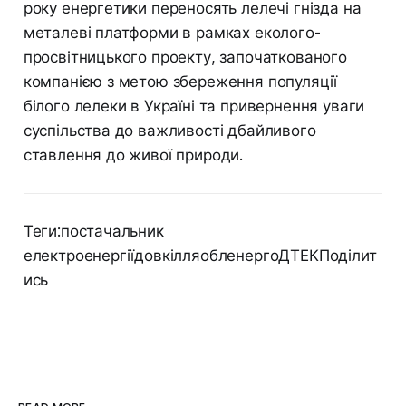
року енергетики переносять лелечі гнізда на
металеві платформи в рамках еколого-
просвітницького проекту, започаткованого
компанією з метою збереження популяції
білого лелеки в Україні та привернення уваги
суспільства до важливості дбайливого
ставлення до живої природи.
Теги:постачальник
електроенергіїдовкілляобленергоДТЕКПоділит
ись