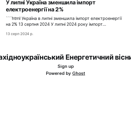
У липні Україна зменшила імпорт
вчорашній день, 13 серпня, НЕК "Укренерго" запитала
електроенергії на 2%
аварійну допомогу з енергосистеми Словаччини", –
йдеться в повідомленні пресслужби оператора системи
```html Україна в липні зменшила імпорт електроенергії
передачі. Експорт
на 2% 13 серпня 2024 У липні 2024 року імпорт
електроенергії в Україні зменшився на 2% у порівнянні з
13 серп 2024 р.
червнем. Експорт залишався на нульовому рівні. Графіка:
Energy Map За даними, Україна у липні 2024 року
зменшила імпорт електроенергії на 2% у порівнянні з
ахідноукраїнський Енергетичний вісн
Sign up
Powered by
Ghost