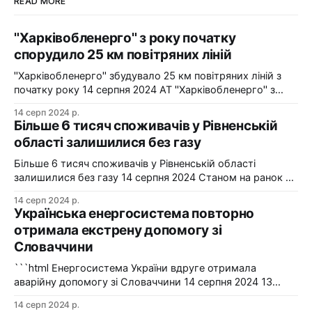
READ MORE
"Харківобленерго" з року початку
спорудило 25 км повітряних ліній
"Харківобленерго" збудувало 25 км повітряних ліній з
початку року 14 серпня 2024 АТ "Харківобленерго" з
початку року реалізувало близько 25 км повітряних
14 серп 2024 р.
ліній, оновило 1134 опори та встановило 5 нових
Більше 6 тисяч споживачів у Рівненській
електропідстанцій у рамках інвестиційної програми на
області залишилися без газу
2024-2025 роки. Фото: "Харківобленерго" "АТ
"Харківобленерго&
Більше 6 тисяч споживачів у Рівненській області
залишилися без газу 14 серпня 2024 Станом на ранок 14
серпня 6086 споживачів в одному з районів Рівненської
14 серп 2024 р.
області залишилися без газопостачання через
Українська енергосистема повторно
технологічні проблеми. Фото: Рівнегаз Також, в
отримала екстрену допомогу зі
Сумській області в одному з населених пунктів в
Словаччини
результаті удару керованою авіабомбою пошкоджено
сталевий
```html Енергосистема України вдруге отримала
аварійну допомогу зі Словаччини 14 серпня 2024 13
серпня українська енергосистема ще раз отримувала
14 серп 2024 р.
аварійну допомогу зі Словаччини. Фото: Shutterstock "У