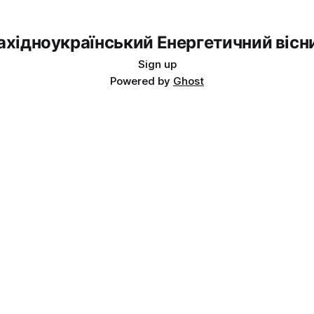
Energy Map За даними, Україна у липні 2024 року
зменшила імпорт електроенергії на 2% у порівнянні з
ахідноукраїнський Енергетичний вісн
Sign up
Powered by
Ghost