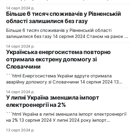
початку року реалізувало близько 25 км повітряних
14 серп 2024 р.
ліній, оновило 1134 опори та встановило 5 нових
Більше 6 тисяч споживачів у Рівненській
електропідстанцій у рамках інвестиційної програми на
області залишилися без газу
2024-2025 роки. Фото: "Харківобленерго" "АТ
"Харківобленерго&
Більше 6 тисяч споживачів у Рівненській області
залишилися без газу 14 серпня 2024 Станом на ранок 14
серпня 6086 споживачів в одному з районів Рівненської
14 серп 2024 р.
області залишилися без газопостачання через
Українська енергосистема повторно
технологічні проблеми. Фото: Рівнегаз Також, в
отримала екстрену допомогу зі
Сумській області в одному з населених пунктів в
Словаччини
результаті удару керованою авіабомбою пошкоджено
сталевий
```html Енергосистема України вдруге отримала
аварійну допомогу зі Словаччини 14 серпня 2024 13
серпня українська енергосистема ще раз отримувала
14 серп 2024 р.
аварійну допомогу зі Словаччини. Фото: Shutterstock "У
У липні Україна зменшила імпорт
вчорашній день, 13 серпня, НЕК "Укренерго" запитала
електроенергії на 2%
аварійну допомогу з енергосистеми Словаччини", –
йдеться в повідомленні пресслужби оператора системи
```html Україна в липні зменшила імпорт електроенергії
передачі. Експорт
на 2% 13 серпня 2024 У липні 2024 року імпорт
електроенергії в Україні зменшився на 2% у порівнянні з
13 серп 2024 р.
червнем. Експорт залишався на нульовому рівні. Графіка: