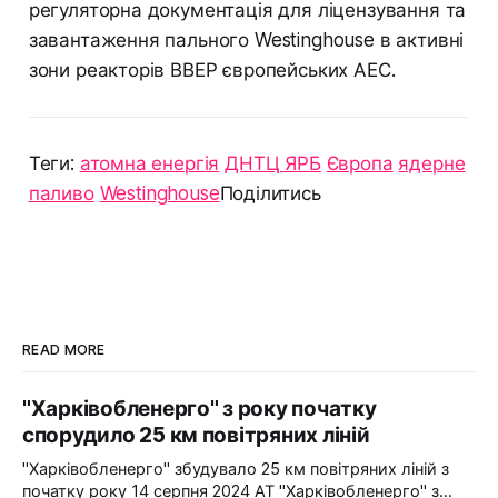
регуляторна документація для ліцензування та
завантаження пального Westinghouse в активні
зони реакторів ВВЕР європейських АЕС.
Теги:
атомна енергія
ДНТЦ ЯРБ
Європа
ядерне
паливо
Westinghouse
Поділитись
READ MORE
"Харківобленерго" з року початку
спорудило 25 км повітряних ліній
"Харківобленерго" збудувало 25 км повітряних ліній з
початку року 14 серпня 2024 АТ "Харківобленерго" з