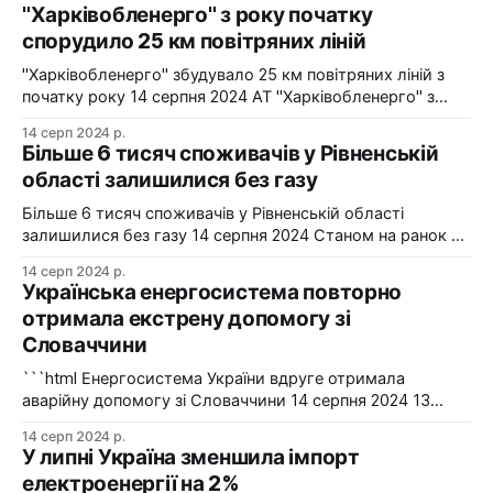
"Харківобленерго" з року початку
спорудило 25 км повітряних ліній
"Харківобленерго" збудувало 25 км повітряних ліній з
початку року 14 серпня 2024 АТ "Харківобленерго" з
початку року реалізувало близько 25 км повітряних
14 серп 2024 р.
ліній, оновило 1134 опори та встановило 5 нових
Більше 6 тисяч споживачів у Рівненській
електропідстанцій у рамках інвестиційної програми на
області залишилися без газу
2024-2025 роки. Фото: "Харківобленерго" "АТ
"Харківобленерго&
Більше 6 тисяч споживачів у Рівненській області
залишилися без газу 14 серпня 2024 Станом на ранок 14
серпня 6086 споживачів в одному з районів Рівненської
14 серп 2024 р.
області залишилися без газопостачання через
Українська енергосистема повторно
технологічні проблеми. Фото: Рівнегаз Також, в
отримала екстрену допомогу зі
Сумській області в одному з населених пунктів в
Словаччини
результаті удару керованою авіабомбою пошкоджено
сталевий
```html Енергосистема України вдруге отримала
аварійну допомогу зі Словаччини 14 серпня 2024 13
серпня українська енергосистема ще раз отримувала
14 серп 2024 р.
аварійну допомогу зі Словаччини. Фото: Shutterstock "У
У липні Україна зменшила імпорт
вчорашній день, 13 серпня, НЕК "Укренерго" запитала
електроенергії на 2%
аварійну допомогу з енергосистеми Словаччини", –