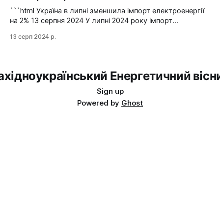
йдеться в повідомленні пресслужби оператора системи
```html Україна в липні зменшила імпорт електроенергії
передачі. Експорт
на 2% 13 серпня 2024 У липні 2024 року імпорт
електроенергії в Україні зменшився на 2% у порівнянні з
13 серп 2024 р.
червнем. Експорт залишався на нульовому рівні. Графіка:
Energy Map За даними, Україна у липні 2024 року
зменшила імпорт електроенергії на 2% у порівнянні з
ахідноукраїнський Енергетичний вісн
Sign up
Powered by
Ghost