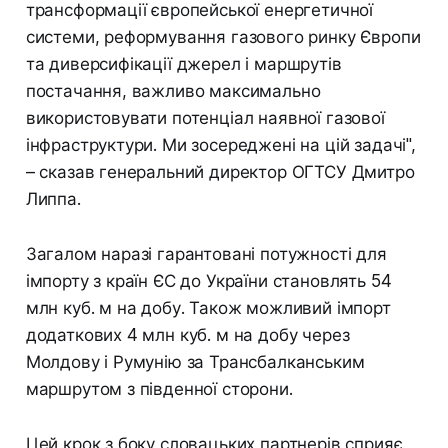
трансформації європейської енергетичної
системи, реформування газового ринку Європи
та диверсифікації джерел і маршрутів
постачання, важливо максимально
використовувати потенціал наявної газової
інфраструктури. Ми зосереджені на цій задачі",
– сказав генеральний директор ОГТСУ Дмитро
Липпа.
Загалом наразі гарантовані потужності для
імпорту з країн ЄС до України становлять 54
млн куб. м на добу. Також можливий імпорт
додаткових 4 млн куб. м на добу через
Молдову і Румунію за Трансбалканським
маршрутом з південної сторони.
Цей крок з боку словацьких партнерів сприяє