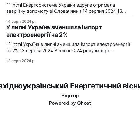
сталевий
```html Енергосистема України вдруге отримала
аварійну допомогу зі Словаччини 14 серпня 2024 13
серпня українська енергосистема ще раз отримувала
14 серп 2024 р.
аварійну допомогу зі Словаччини. Фото: Shutterstock "У
У липні Україна зменшила імпорт
вчорашній день, 13 серпня, НЕК "Укренерго" запитала
електроенергії на 2%
аварійну допомогу з енергосистеми Словаччини", –
йдеться в повідомленні пресслужби оператора системи
```html Україна в липні зменшила імпорт електроенергії
передачі. Експорт
на 2% 13 серпня 2024 У липні 2024 року імпорт
електроенергії в Україні зменшився на 2% у порівнянні з
13 серп 2024 р.
червнем. Експорт залишався на нульовому рівні. Графіка:
Energy Map За даними, Україна у липні 2024 року
зменшила імпорт електроенергії на 2% у порівнянні з
ахідноукраїнський Енергетичний вісн
Sign up
Powered by
Ghost