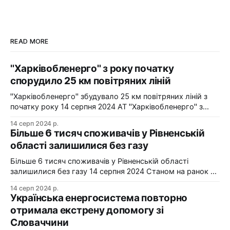
READ MORE
"Харківобленерго" з року початку
спорудило 25 км повітряних ліній
"Харківобленерго" збудувало 25 км повітряних ліній з
початку року 14 серпня 2024 АТ "Харківобленерго" з
початку року реалізувало близько 25 км повітряних
14 серп 2024 р.
ліній, оновило 1134 опори та встановило 5 нових
Більше 6 тисяч споживачів у Рівненській
електропідстанцій у рамках інвестиційної програми на
області залишилися без газу
2024-2025 роки. Фото: "Харківобленерго" "АТ
"Харківобленерго&
Більше 6 тисяч споживачів у Рівненській області
залишилися без газу 14 серпня 2024 Станом на ранок 14
серпня 6086 споживачів в одному з районів Рівненської
14 серп 2024 р.
області залишилися без газопостачання через
Українська енергосистема повторно
технологічні проблеми. Фото: Рівнегаз Також, в
отримала екстрену допомогу зі
Сумській області в одному з населених пунктів в
Словаччини
результаті удару керованою авіабомбою пошкоджено