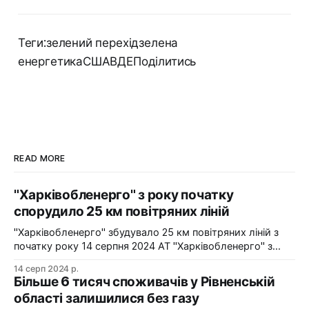
Теги:зелений перехідзелена
енергетикаСШАВДЕПоділитись
READ MORE
"Харківобленерго" з року початку
спорудило 25 км повітряних ліній
"Харківобленерго" збудувало 25 км повітряних ліній з
початку року 14 серпня 2024 АТ "Харківобленерго" з
початку року реалізувало близько 25 км повітряних
14 серп 2024 р.
ліній, оновило 1134 опори та встановило 5 нових
Більше 6 тисяч споживачів у Рівненській
електропідстанцій у рамках інвестиційної програми на
області залишилися без газу
2024-2025 роки. Фото: "Харківобленерго" "АТ