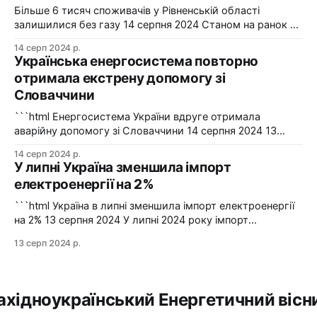
"Харківобленерго&
Більше 6 тисяч споживачів у Рівненській області
залишилися без газу 14 серпня 2024 Станом на ранок 14
серпня 6086 споживачів в одному з районів Рівненської
14 серп 2024 р.
області залишилися без газопостачання через
Українська енергосистема повторно
технологічні проблеми. Фото: Рівнегаз Також, в
отримала екстрену допомогу зі
Сумській області в одному з населених пунктів в
Словаччини
результаті удару керованою авіабомбою пошкоджено
сталевий
```html Енергосистема України вдруге отримала
аварійну допомогу зі Словаччини 14 серпня 2024 13
серпня українська енергосистема ще раз отримувала
14 серп 2024 р.
аварійну допомогу зі Словаччини. Фото: Shutterstock "У
У липні Україна зменшила імпорт
вчорашній день, 13 серпня, НЕК "Укренерго" запитала
електроенергії на 2%
аварійну допомогу з енергосистеми Словаччини", –
йдеться в повідомленні пресслужби оператора системи
```html Україна в липні зменшила імпорт електроенергії
передачі. Експорт
на 2% 13 серпня 2024 У липні 2024 року імпорт
електроенергії в Україні зменшився на 2% у порівнянні з
13 серп 2024 р.
червнем. Експорт залишався на нульовому рівні. Графіка:
Energy Map За даними, Україна у липні 2024 року
зменшила імпорт електроенергії на 2% у порівнянні з
ахідноукраїнський Енергетичний вісн