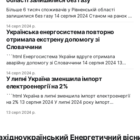
області залишилися без газу
2024-2025 роки. Фото: "Харківобленерго" "АТ
"Харківобленерго&
Більше 6 тисяч споживачів у Рівненській області
залишилися без газу 14 серпня 2024 Станом на ранок 14
серпня 6086 споживачів в одному з районів Рівненської
14 серп 2024 р.
області залишилися без газопостачання через
Українська енергосистема повторно
технологічні проблеми. Фото: Рівнегаз Також, в
отримала екстрену допомогу зі
Сумській області в одному з населених пунктів в
Словаччини
результаті удару керованою авіабомбою пошкоджено
сталевий
```html Енергосистема України вдруге отримала
аварійну допомогу зі Словаччини 14 серпня 2024 13
серпня українська енергосистема ще раз отримувала
14 серп 2024 р.
аварійну допомогу зі Словаччини. Фото: Shutterstock "У
У липні Україна зменшила імпорт
вчорашній день, 13 серпня, НЕК "Укренерго" запитала
електроенергії на 2%
аварійну допомогу з енергосистеми Словаччини", –
йдеться в повідомленні пресслужби оператора системи
```html Україна в липні зменшила імпорт електроенергії
передачі. Експорт
на 2% 13 серпня 2024 У липні 2024 року імпорт
електроенергії в Україні зменшився на 2% у порівнянні з
13 серп 2024 р.
червнем. Експорт залишався на нульовому рівні. Графіка:
Energy Map За даними, Україна у липні 2024 року
зменшила імпорт електроенергії на 2% у порівнянні з
ахідноукраїнський Енергетичний вісн