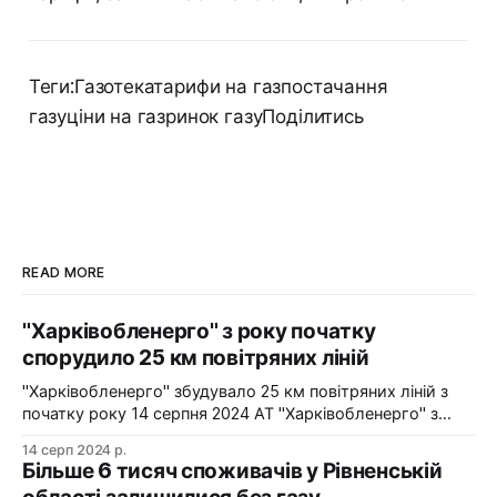
Теги:Газотекатарифи на газпостачання
газуціни на газринок газуПоділитись
READ MORE
"Харківобленерго" з року початку
спорудило 25 км повітряних ліній
"Харківобленерго" збудувало 25 км повітряних ліній з
початку року 14 серпня 2024 АТ "Харківобленерго" з
початку року реалізувало близько 25 км повітряних
14 серп 2024 р.
ліній, оновило 1134 опори та встановило 5 нових
Більше 6 тисяч споживачів у Рівненській
електропідстанцій у рамках інвестиційної програми на