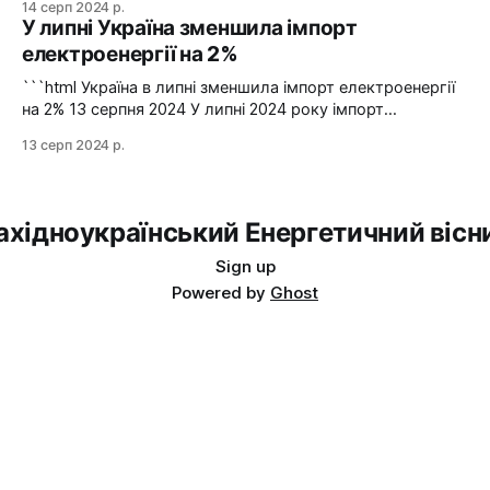
14 серп 2024 р.
аварійну допомогу зі Словаччини. Фото: Shutterstock "У
У липні Україна зменшила імпорт
вчорашній день, 13 серпня, НЕК "Укренерго" запитала
електроенергії на 2%
аварійну допомогу з енергосистеми Словаччини", –
йдеться в повідомленні пресслужби оператора системи
```html Україна в липні зменшила імпорт електроенергії
передачі. Експорт
на 2% 13 серпня 2024 У липні 2024 року імпорт
електроенергії в Україні зменшився на 2% у порівнянні з
13 серп 2024 р.
червнем. Експорт залишався на нульовому рівні. Графіка:
Energy Map За даними, Україна у липні 2024 року
зменшила імпорт електроенергії на 2% у порівнянні з
ахідноукраїнський Енергетичний вісн
Sign up
Powered by
Ghost