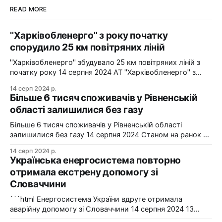
READ MORE
"Харківобленерго" з року початку
спорудило 25 км повітряних ліній
"Харківобленерго" збудувало 25 км повітряних ліній з
початку року 14 серпня 2024 АТ "Харківобленерго" з
початку року реалізувало близько 25 км повітряних
14 серп 2024 р.
ліній, оновило 1134 опори та встановило 5 нових
Більше 6 тисяч споживачів у Рівненській
електропідстанцій у рамках інвестиційної програми на
області залишилися без газу
2024-2025 роки. Фото: "Харківобленерго" "АТ
"Харківобленерго&
Більше 6 тисяч споживачів у Рівненській області
залишилися без газу 14 серпня 2024 Станом на ранок 14
серпня 6086 споживачів в одному з районів Рівненської
14 серп 2024 р.
області залишилися без газопостачання через
Українська енергосистема повторно
технологічні проблеми. Фото: Рівнегаз Також, в
отримала екстрену допомогу зі
Сумській області в одному з населених пунктів в
Словаччини
результаті удару керованою авіабомбою пошкоджено
сталевий
```html Енергосистема України вдруге отримала
аварійну допомогу зі Словаччини 14 серпня 2024 13
серпня українська енергосистема ще раз отримувала