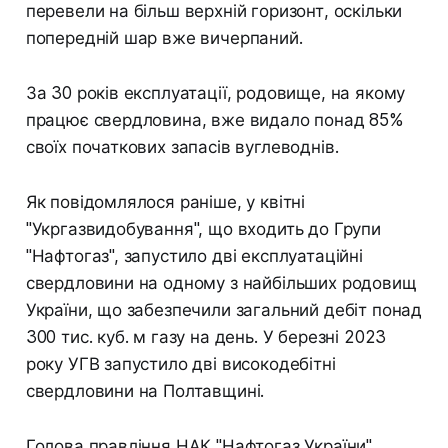
перевели на більш верхній горизонт, оскільки
попередній шар вже вичерпаний.
За 30 років експлуатації, родовище, на якому
працює свердловина, вже видало понад 85%
своїх початкових запасів вуглеводнів.
Як повідомлялося раніше, у квітні
"Укргазвидобування", що входить до Групи
"Нафтогаз", запустило дві експлуатаційні
свердловини на одному з найбільших родовищ
України, що забезпечили загальний дебіт понад
300 тис. куб. м газу на день. У березні 2023
року УГВ запустило дві високодебітні
свердловини на Полтавщині.
Голова правління НАК "Нафтогаз України"