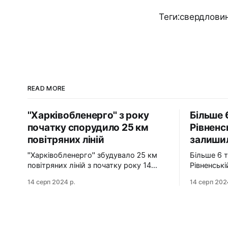
Теги:свердлови
READ MORE
"Харківобленерго" з року
Більше 
початку спорудило 25 км
Рівненс
повітряних ліній
залишил
"Харківобленерго" збудувало 25 км
Більше 6 
повітряних ліній з початку року 14
Рівненськ
серпня 2024 АТ "Харківобленерго" з
газу 14 серпня 2024 Станом на ранок
14 серп 2024 р.
14 серп 202
початку року реалізувало близько 25
14 серпня
км повітряних ліній, оновило 1134
районів Рі
опори та встановило 5 нових
залишилис
електропідстанцій у рамках
технологічні про
інвестиційної програми на 2024-2025
Також, в 