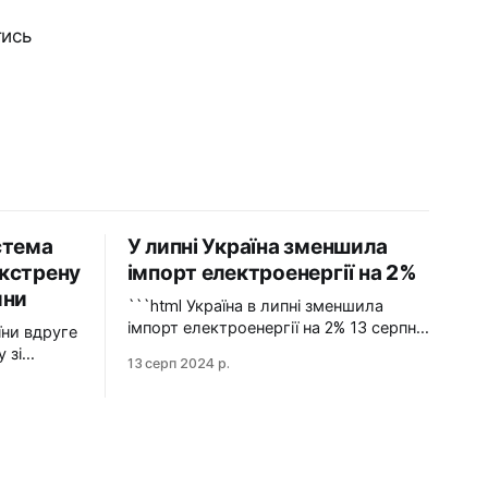
тись
стема
У липні Україна зменшила
кстрену
імпорт електроенергії на 2%
ини
```html Україна в липні зменшила
імпорт електроенергії на 2% 13 серпня
2024 У липні 2024 року імпорт
 зі
13 серп 2024 р.
електроенергії в Україні зменшився на
2% у порівнянні з червнем. Експорт
е раз
залишався на нульовому рівні.
гу зі
Графіка: Energy Map За даними,
Україна у липні 2024 року зменшила
НЕК
імпорт електроенергії на 2% у
йну