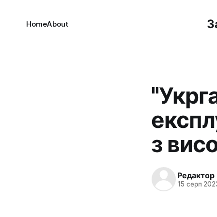
З
Home
About
"Укрг
експл
з вис
Редактор
15 серп 2023