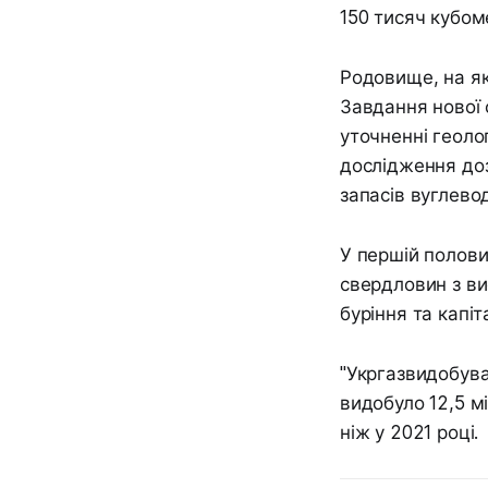
150 тисяч кубом
Родовище, на як
Завдання нової 
уточненні геоло
дослідження доз
запасів вуглевод
У першій полови
свердловин з ви
буріння та капіт
"Укргазвидобува
видобуло 12,5 м
ніж у 2021 році.