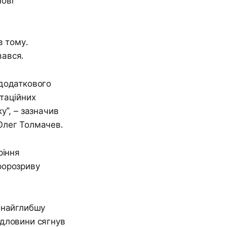
ові
в тому.
вався.
 додаткового
таційних
у", – зазначив
Олег Толмачев.
ріння
дророзриву
 найглибшу
ердловини сягнув