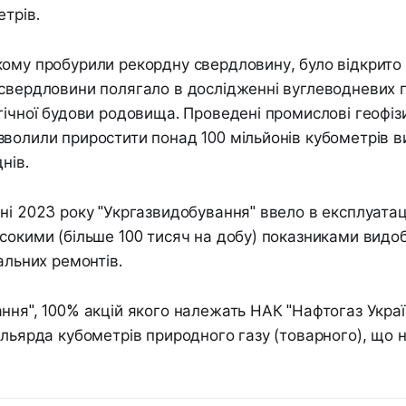
етрів.
ому пробурили рекордну свердловину, було відкрито у
свердловини полягало в дослідженні вуглеводневих п
гічної будови родовища. Проведені промислові геофіз
волили приростити понад 100 мільйонів кубометрів 
нів.
ні 2023 року "Укргазвидобування" ввело в експлуатац
сокими (більше 100 тисяч на добу) показниками видобу
альних ремонтів.
ння", 100% акцій якого належать НАК "Нафтогаз Україн
ільярда кубометрів природного газу (товарного), що