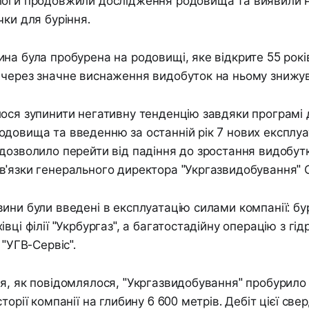
логи продовжили дослідження родовища та виявили н
чки для буріння.
на була пробурена на родовищі, яке відкрите 55 рокі
 через значне виснаження видобуток на ньому знижу
ося зупинити негативну тенденцію завдяки програмі
довища та введенню за останній рік 7 нових експлуа
дозволило перейти від падіння до зростання видобутк
в'язки генерального директора "Укргазвидобування" 
ини були введені в експлуатацію силами компанії: бу
вці філії "Укрбургаз", а багатостадійну операцію з гі
 "УГВ-Сервіс".
я, як повідомлялося, "Укргазвидобування" пробурило
торії компанії на глибину 6 600 метрів. Дебіт цієї св