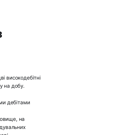
з
ві високодебітні
у на добу.
довище, на
ідувальних