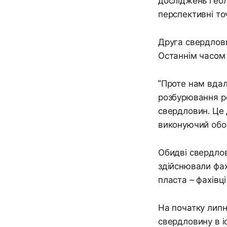
досліджень гео
перспективні то
Друга свердлови
Останнім часом
"Проте нам вдал
розбурювання ро
свердловин. Це 
виконуючий обо
Обидві свердлов
здійснювали фахі
пласта – фахівці
На початку липн
свердловину в іс