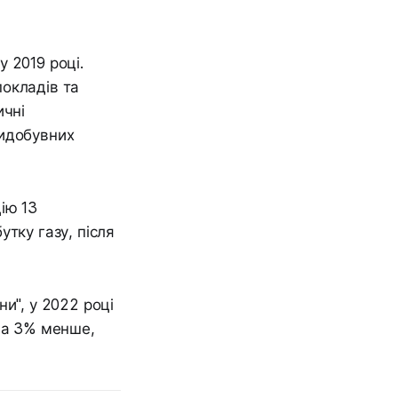
 2019 році.
окладів та
ичні
видобувних
ію 13
тку газу, після
и", у 2022 році
 на 3% менше,