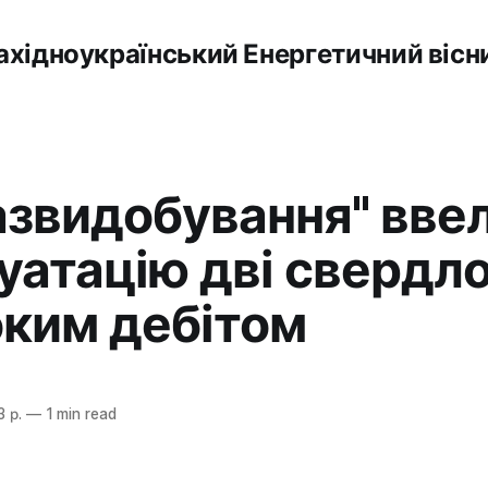
ахідноукраїнський Енергетичний вісн
азвидобування" ввел
уатацію дві свердл
оким дебітом
 р.
—
1 min read