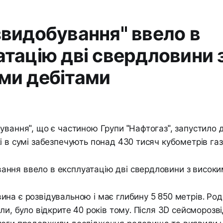
звидобування" ввело в
атацію дві свердловини 
ми дебітами
ування", що є частиною Групи "Нафтогаз", запустило д
і в сумі забезпечують понад 430 тисяч кубометрів газ
на є розвідувальною і має глибину 5 850 метрів. Ро
или, було відкрите 40 років тому. Після 3D сейсморозв