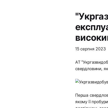
"Укрга
експлу
високи
15 серпня 2023
АТ "Укргазвидоб
свердловини, як
Перша свердлови
якому її пробур