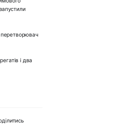
зимового
 запустили
й перетворювач
регатів і два
оділитись