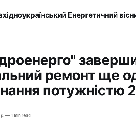
ахідноукраїнський Енергетичний вісн
ідроенерго" заверш
альний ремонт ще о
нання потужністю 
 р.
—
1 min read