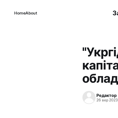
З
Home
About
"Укрг
капіт
облад
Редактор
26 вер 2023