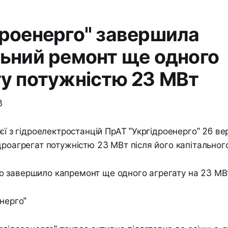
дроенерго" завершила
льний ремонт ще одного
ту потужністю 23 МВт
3
ієї з гідроелектростанцій ПрАТ "Укргідроенерго" 26 ве
дроагрегат потужністю 23 МВт після його капітальног
енерго"