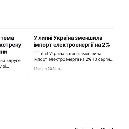
стема
У липні Україна зменшила
кстрену
імпорт електроенергії на 2%
ини
```html Україна в липні зменшила
імпорт електроенергії на 2% 13 серпня
2024 У липні 2024 року імпорт
 зі
13 серп 2024 р.
електроенергії в Україні зменшився на
2% у порівнянні з червнем. Експорт
е раз
залишався на нульовому рівні.
гу зі
Графіка: Energy Map За даними,
Україна у липні 2024 року зменшила
НЕК
імпорт електроенергії на 2% у
йну
порівнянні з
ператора