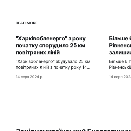
READ MORE
"Харківобленерго" з року
Більше 
початку спорудило 25 км
Рівненс
повітряних ліній
залишил
"Харківобленерго" збудувало 25 км
Більше 6 
повітряних ліній з початку року 14
Рівненськ
серпня 2024 АТ "Харківобленерго" з
газу 14 серпня 2024 Станом на ранок
14 серп 2024 р.
14 серп 202
початку року реалізувало близько 25
14 серпня
км повітряних ліній, оновило 1134
районів Рі
опори та встановило 5 нових
залишилис
електропідстанцій у рамках
технологічні про
інвестиційної програми на 2024-2025
Також, в 
роки. Фото: "Харківобленерго" "АТ
населених 
"Харківобленерго&
керовано
сталевий