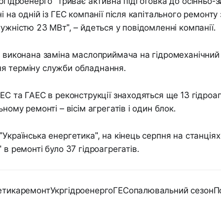
кргідроенерго" триває активна підготовка до осінньо-
і на одній із ГЕС компанії після капітального ремонту
тужністю 23 МВт", – йдеться у повідомленні компанії.
а виконана заміна маслоприймача на гідромеханічни
я терміну служби обладнання.
ЕС та ГАЕС в реконструкції знаходяться ще 13 гідроаг
ьному ремонті – вісім агрегатів і один блок.
"Українська енергетика", на кінець серпня на станціях
 в ремонті було 37 гідроагрегатів.
гетикаремонтУкргідроенергоГЕСопалювальний сезонП