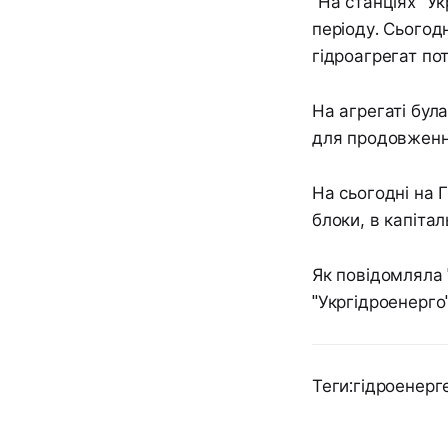
"На станціях "У
періоду. Сьогодн
гідроагрегат по
На агрегаті бул
для продовженн
На сьогодні на Г
блоки, в капітал
Як повідомляла 
"Укргідроенерго"
Теги:гідроенер