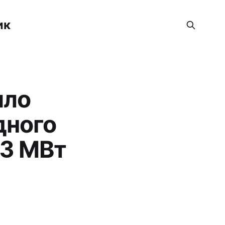
ик
ило
дного
23 МВт