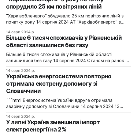
спорудило 25 км повітряних ліній
"Харківобленерго" збудувало 25 км повітряних ліній з
початку року 14 серпня 2024 АТ "Харківобленерго" з
початку року реалізувало близько 25 км повітряних
14 серп 2024 р.
ліній, оновило 1134 опори та встановило 5 нових
Більше 6 тисяч споживачів у Рівненській
електропідстанцій у рамках інвестиційної програми на
області залишилися без газу
2024-2025 роки. Фото: "Харківобленерго" "АТ
"Харківобленерго&
Більше 6 тисяч споживачів у Рівненській області
залишилися без газу 14 серпня 2024 Станом на ранок 14
серпня 6086 споживачів в одному з районів Рівненської
14 серп 2024 р.
області залишилися без газопостачання через
Українська енергосистема повторно
технологічні проблеми. Фото: Рівнегаз Також, в
отримала екстрену допомогу зі
Сумській області в одному з населених пунктів в
Словаччини
результаті удару керованою авіабомбою пошкоджено
сталевий
```html Енергосистема України вдруге отримала
аварійну допомогу зі Словаччини 14 серпня 2024 13
серпня українська енергосистема ще раз отримувала
14 серп 2024 р.
аварійну допомогу зі Словаччини. Фото: Shutterstock "У
У липні Україна зменшила імпорт
вчорашній день, 13 серпня, НЕК "Укренерго" запитала
електроенергії на 2%
аварійну допомогу з енергосистеми Словаччини", –