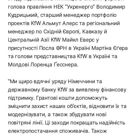
голова правління НЕК "Укренерго" Володимир
Кудрицький, старший менеджер портфоліо
проектів KfW Альмут Алерс та регіональний
менеджер по Східній Європі, Кавказу й
Центральній Азії KfW Майкл Еверс у
присутності Посла ФРН в Україні Мартіна Єґера
та голови представництва KfW в Україні та
Молдові Лоренца Ґесснера.
"Ми щиро вдячні уряду Німеччини та
державному банку KfW за виявлену фінансову
підтримку. Грантові кошти допоможуть
зміцнити захист наших об’єктів, відновити їх та
модернізувати, а також збудувати нові
повітряні лінії. Ці заходи покращать надійність
електропостачання споживачів. Також