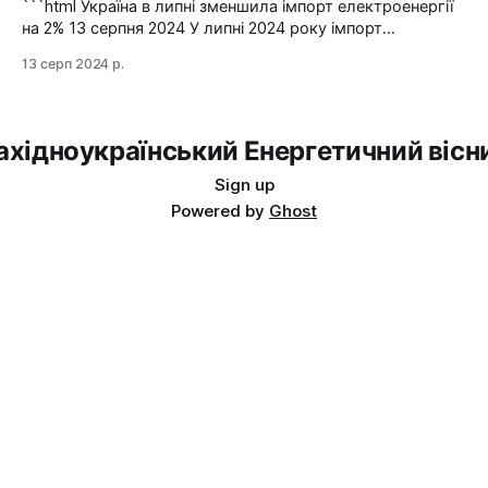
йдеться в повідомленні пресслужби оператора системи
```html Україна в липні зменшила імпорт електроенергії
передачі. Експорт
на 2% 13 серпня 2024 У липні 2024 року імпорт
електроенергії в Україні зменшився на 2% у порівнянні з
13 серп 2024 р.
червнем. Експорт залишався на нульовому рівні. Графіка:
Energy Map За даними, Україна у липні 2024 року
зменшила імпорт електроенергії на 2% у порівнянні з
ахідноукраїнський Енергетичний вісн
Sign up
Powered by
Ghost