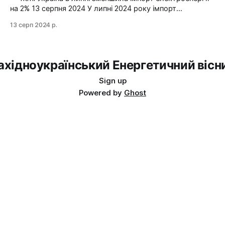
передачі. Експорт
на 2% 13 серпня 2024 У липні 2024 року імпорт
електроенергії в Україні зменшився на 2% у порівнянні з
13 серп 2024 р.
червнем. Експорт залишався на нульовому рівні. Графіка:
Energy Map За даними, Україна у липні 2024 року
зменшила імпорт електроенергії на 2% у порівнянні з
ахідноукраїнський Енергетичний вісн
Sign up
Powered by
Ghost