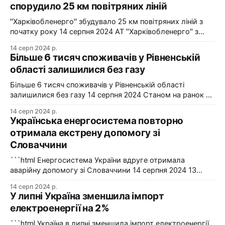
спорудило 25 км повітряних ліній
"Харківобленерго" збудувало 25 км повітряних ліній з
початку року 14 серпня 2024 АТ "Харківобленерго" з
початку року реалізувало близько 25 км повітряних
14 серп 2024 р.
ліній, оновило 1134 опори та встановило 5 нових
Більше 6 тисяч споживачів у Рівненській
електропідстанцій у рамках інвестиційної програми на
області залишилися без газу
2024-2025 роки. Фото: "Харківобленерго" "АТ
"Харківобленерго&
Більше 6 тисяч споживачів у Рівненській області
залишилися без газу 14 серпня 2024 Станом на ранок 14
серпня 6086 споживачів в одному з районів Рівненської
14 серп 2024 р.
області залишилися без газопостачання через
Українська енергосистема повторно
технологічні проблеми. Фото: Рівнегаз Також, в
отримала екстрену допомогу зі
Сумській області в одному з населених пунктів в
Словаччини
результаті удару керованою авіабомбою пошкоджено
сталевий
```html Енергосистема України вдруге отримала
аварійну допомогу зі Словаччини 14 серпня 2024 13
серпня українська енергосистема ще раз отримувала
14 серп 2024 р.
аварійну допомогу зі Словаччини. Фото: Shutterstock "У
У липні Україна зменшила імпорт
вчорашній день, 13 серпня, НЕК "Укренерго" запитала
електроенергії на 2%
аварійну допомогу з енергосистеми Словаччини", –
йдеться в повідомленні пресслужби оператора системи
```html Україна в липні зменшила імпорт електроенергії