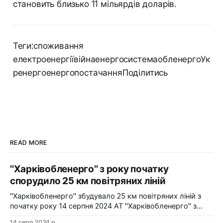
становить близько 11 мільярдів доларів.
Теги:споживання
електроенергіївійнаенергосистемаобленергоУк
ренергоенергопостачанняПоділитись
READ MORE
"Харківобленерго" з року початку
спорудило 25 км повітряних ліній
"Харківобленерго" збудувало 25 км повітряних ліній з
початку року 14 серпня 2024 АТ "Харківобленерго" з
початку року реалізувало близько 25 км повітряних
14 серп 2024 р.