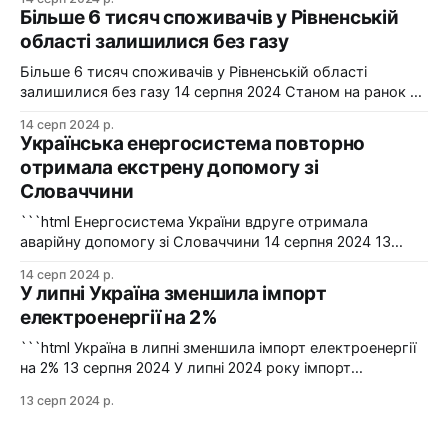
ліній, оновило 1134 опори та встановило 5 нових
Більше 6 тисяч споживачів у Рівненській
електропідстанцій у рамках інвестиційної програми на
області залишилися без газу
2024-2025 роки. Фото: "Харківобленерго" "АТ
"Харківобленерго&
Більше 6 тисяч споживачів у Рівненській області
залишилися без газу 14 серпня 2024 Станом на ранок 14
серпня 6086 споживачів в одному з районів Рівненської
14 серп 2024 р.
області залишилися без газопостачання через
Українська енергосистема повторно
технологічні проблеми. Фото: Рівнегаз Також, в
отримала екстрену допомогу зі
Сумській області в одному з населених пунктів в
Словаччини
результаті удару керованою авіабомбою пошкоджено
сталевий
```html Енергосистема України вдруге отримала
аварійну допомогу зі Словаччини 14 серпня 2024 13
серпня українська енергосистема ще раз отримувала
14 серп 2024 р.
аварійну допомогу зі Словаччини. Фото: Shutterstock "У
У липні Україна зменшила імпорт
вчорашній день, 13 серпня, НЕК "Укренерго" запитала
електроенергії на 2%
аварійну допомогу з енергосистеми Словаччини", –
йдеться в повідомленні пресслужби оператора системи
```html Україна в липні зменшила імпорт електроенергії
передачі. Експорт
на 2% 13 серпня 2024 У липні 2024 року імпорт
електроенергії в Україні зменшився на 2% у порівнянні з
13 серп 2024 р.
червнем. Експорт залишався на нульовому рівні. Графіка:
Energy Map За даними, Україна у липні 2024 року