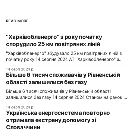
READ MORE
"Харківобленерго" з року початку
спорудило 25 км повітряних ліній
"Харківобленерго" збудувало 25 км повітряних ліній з
початку року 14 серпня 2024 АТ "Харківобленерго" з
початку року реалізувало близько 25 км повітряних
14 серп 2024 р.
ліній, оновило 1134 опори та встановило 5 нових
Більше 6 тисяч споживачів у Рівненській
електропідстанцій у рамках інвестиційної програми на
області залишилися без газу
2024-2025 роки. Фото: "Харківобленерго" "АТ
"Харківобленерго&
Більше 6 тисяч споживачів у Рівненській області
залишилися без газу 14 серпня 2024 Станом на ранок 14
серпня 6086 споживачів в одному з районів Рівненської
14 серп 2024 р.
області залишилися без газопостачання через
Українська енергосистема повторно
технологічні проблеми. Фото: Рівнегаз Також, в
отримала екстрену допомогу зі
Сумській області в одному з населених пунктів в
Словаччини
результаті удару керованою авіабомбою пошкоджено
сталевий