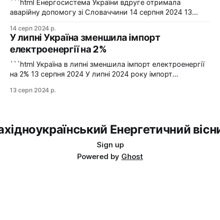
```html Енергосистема України вдруге отримала
аварійну допомогу зі Словаччини 14 серпня 2024 13
серпня українська енергосистема ще раз отримувала
14 серп 2024 р.
аварійну допомогу зі Словаччини. Фото: Shutterstock "У
У липні Україна зменшила імпорт
вчорашній день, 13 серпня, НЕК "Укренерго" запитала
електроенергії на 2%
аварійну допомогу з енергосистеми Словаччини", –
йдеться в повідомленні пресслужби оператора системи
```html Україна в липні зменшила імпорт електроенергії
передачі. Експорт
на 2% 13 серпня 2024 У липні 2024 року імпорт
електроенергії в Україні зменшився на 2% у порівнянні з
13 серп 2024 р.
червнем. Експорт залишався на нульовому рівні. Графіка:
Energy Map За даними, Україна у липні 2024 року
зменшила імпорт електроенергії на 2% у порівнянні з
ахідноукраїнський Енергетичний вісн
Sign up
Powered by
Ghost