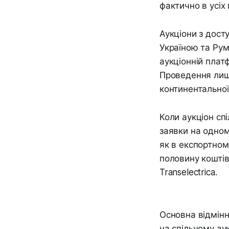
фактично в усіх
Аукціони з дост
Україною та Рум
аукціонній плат
Проведення лише
континентально
Коли аукціон спі
заявки на одном
як в експортном
половину коштів
Transelectrica.
Основна відмінн
на спільному аук