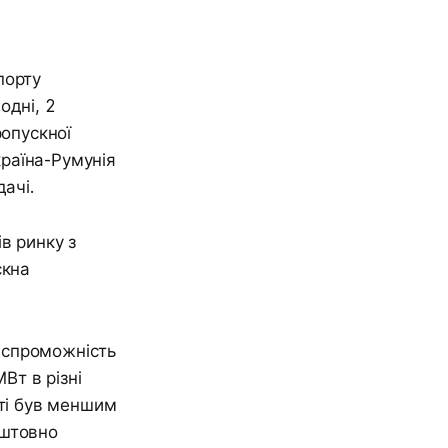
порту
одні, 2
ропускної
раїна-Румунія
ачі.
в ринку з
скна
а спроможність
Вт в різні
сті був меншим
оштовно