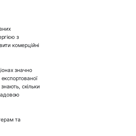
вних
ергією з
вити комерційні
ціонах значно
 експортованої
 знають, скільки
кладовою
терам та