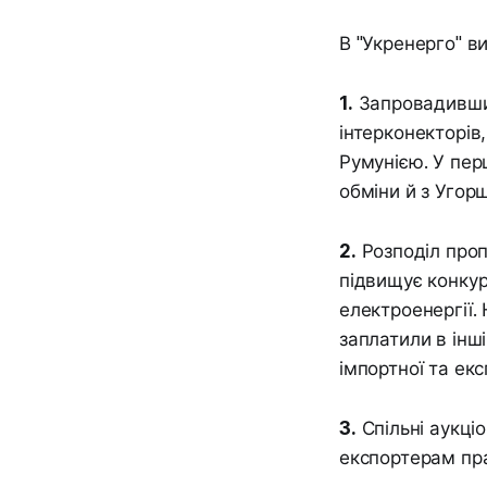
В "Укренерго" ви
1.
Запровадивши 
інтерконекторів
Румунією. У пер
обміни й з Угор
2.
Розподіл проп
підвищує конкур
електроенергії. 
заплатили в інш
імпортної та екс
3.
Спільні аукці
експортерам пр