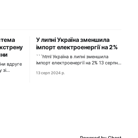
стема
У липні Україна зменшила
кстрену
імпорт електроенергії на 2%
ини
```html Україна в липні зменшила
імпорт електроенергії на 2% 13 серпня
2024 У липні 2024 року імпорт
 зі
13 серп 2024 р.
електроенергії в Україні зменшився на
2% у порівнянні з червнем. Експорт
е раз
залишався на нульовому рівні.
гу зі
Графіка: Energy Map За даними,
Україна у липні 2024 року зменшила
НЕК
імпорт електроенергії на 2% у
йну
порівнянні з
ператора
Powered by
Ghost