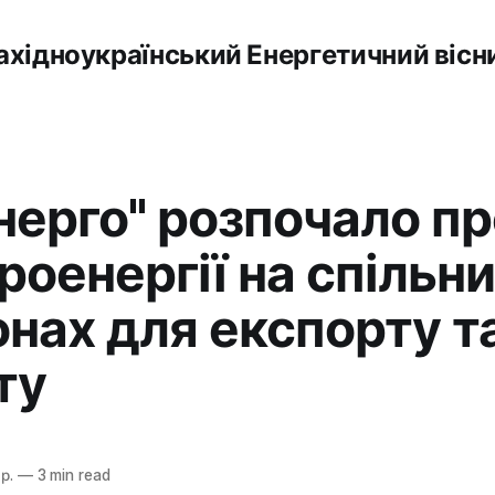
ахідноукраїнський Енергетичний вісн
нерго" розпочало п
роенергії на спільн
онах для експорту т
ту
р.
—
3 min read