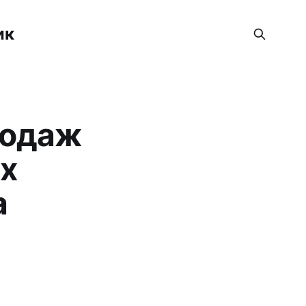
ик
родаж
их
а