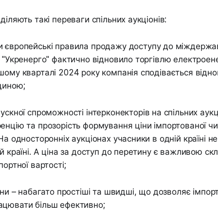
діляють такі переваги спільних аукціонів:
європейські правила продажу доступу до міждержа
, "Укренерго" фактично відновило торгівлю електроен
шому кварталі 2024 року компанія сподівається відно
щиною;
ускної спроможності інтерконекторів на спільних аук
енцію та прозорість формування ціни імпортованої чи
На односторонніх аукціонах учасники в одній країні не
ій країні. А ціна за доступ до перетину є важливою с
портної вартості;
они – набагато простіші та швидші, що дозволяє імпор
ацювати більш ефективно;