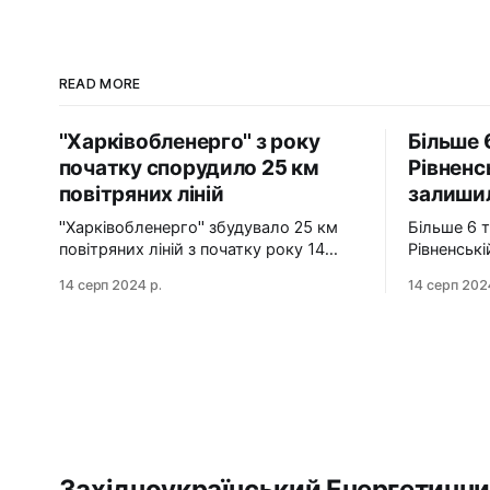
READ MORE
"Харківобленерго" з року
Більше 
початку спорудило 25 км
Рівненс
повітряних ліній
залишил
"Харківобленерго" збудувало 25 км
Більше 6 
повітряних ліній з початку року 14
Рівненськ
серпня 2024 АТ "Харківобленерго" з
газу 14 серпня 2024 Станом на ранок
14 серп 2024 р.
14 серп 202
початку року реалізувало близько 25
14 серпня
км повітряних ліній, оновило 1134
районів Рі
опори та встановило 5 нових
залишилис
електропідстанцій у рамках
технологічні про
інвестиційної програми на 2024-2025
Також, в 
роки. Фото: "Харківобленерго" "АТ
населених 
"Харківобленерго&
керовано
сталевий
Західноукраїнський Енергетични