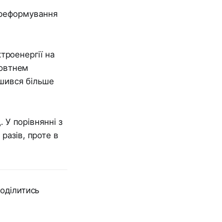
 реформування
троенергії на
жовтнем
ншився більше
. У порівнянні з
 разів, проте в
оділитись