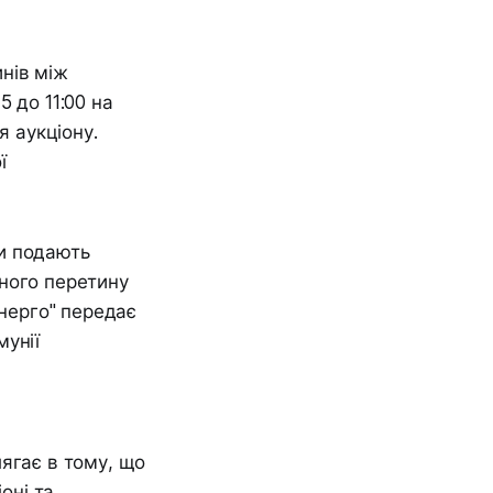
нів між
 до 11:00 на
я аукціону.
ї
ки подають
ного перетину
енерго" передає
мунії
ягає в тому, що
оні та