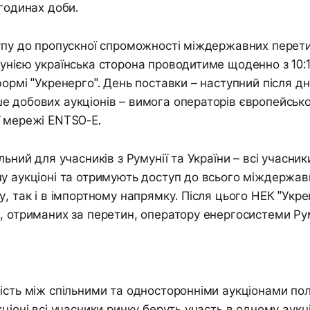
 годинах доби.
упу до пропускної спроможності міждержавних перети
унією українська сторона проводитиме щоденно з 10:15
формі "Укренерго". День поставки – наступний після дн
 добових аукціонів – вимога операторів європейсько
ї мережі ENTSO-E.
льний для учасників з Румунії та України – всі учасни
у аукціоні та отримують доступ до всього міждержав
у, так і в імпортному напрямку. Після цього НЕК "Укр
, отриманих за перетин, оператору енергосистеми Ру
ість між спільними та односторонніми аукціонами пол
ціоні всі учасники ринку беруть участь в одному аукці