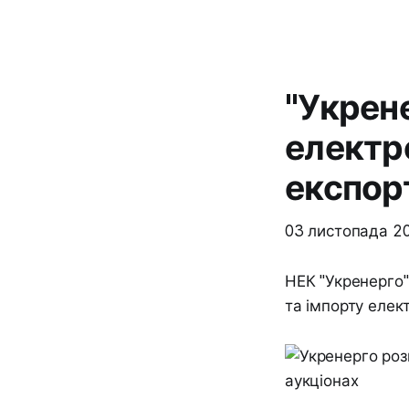
"Укрен
електр
експор
03 листопада 2
НЕК "Укренерго"
та імпорту елект