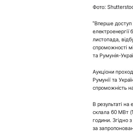
Фото: Shuttersto
"Вперше доступ 
електроенергії 
листопада, відб
спроможності м
та Румунія-Укра
Аукціони проход
Румунії та Укра
спроможність на
В результаті на
склала 60 МВт (1
години. Згідно 
за запропонован