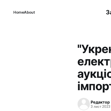
З
Home
About
"Укре
елект
аукці
імпор
Редактор
3 лист 2023 