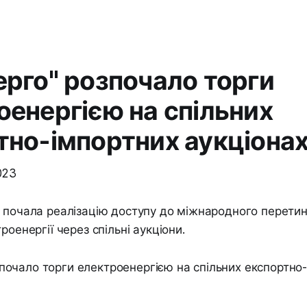
ерго" розпочало торги
оенергією на спільних
тно-імпортних аукціона
023
 почала реалізацію доступу до міжнародного перетин
роенергії через спільні аукціони.