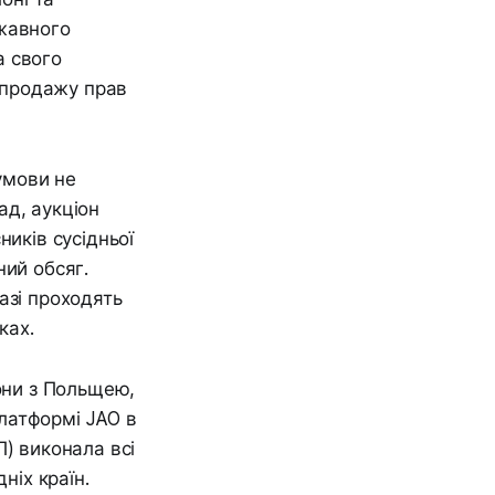
ржавного
а свого
д продажу прав
 умови не
ад, аукціон
ників сусідньої
ний обсяг.
азі проходять
ках.
іони з Польщею,
латформі JAO в
П) виконала всі
ніх країн.