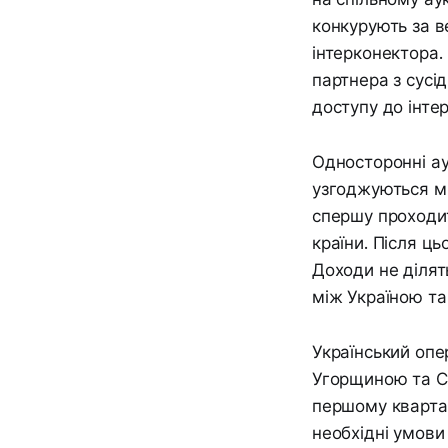
конкурують за в
інтерконектора.
партнера з сусі
доступу до інте
Односторонні ау
узгоджуються мі
спершу проходит
країни. Після ц
Доходи не ділят
між Україною т
Український опе
Угорщиною та С
першому квартал
необхідні умови 