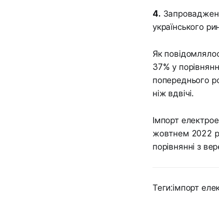
4.
Запровадженн
українського рин
Як повідомлялос
37% у порівнянн
попереднього ро
ніж вдвічі.
Імпорт електроен
жовтнем 2022 рок
порівнянні з ве
Теги:імпорт еле