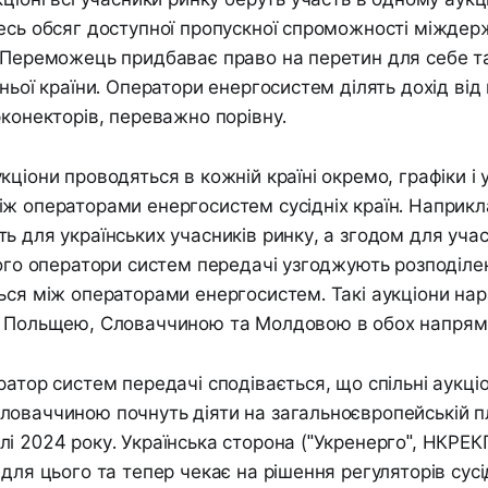
есь обсяг доступної пропускної спроможності міжде
 Переможець придбаває право на перетин для себе т
дньої країни. Оператори енергосистем ділять дохід ві
рконекторів, переважно порівну.
кціони проводяться в кожній країні окремо, графіки і
ж операторами енергосистем сусідніх країн. Наприкл
ь для українських учасників ринку, а згодом для учас
ього оператори систем передачі узгоджують розподіле
ься між операторами енергосистем. Такі аукціони нар
а Польщею, Словаччиною та Молдовою в обох напрям
ратор систем передачі сподівається, що спільні аукц
ловаччиною почнуть діяти на загальноєвропейській п
і 2024 року. Українська сторона ("Укренерго", НКРЕК
для цього та тепер чекає на рішення регуляторів сусід