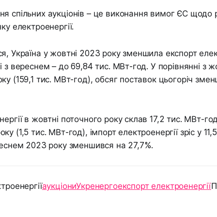
я спільних аукціонів – це виконання вимог ЄС щодо
ку електроенергії.
я, Україна у жовтні 2023 року зменшила експорт елек
і з вереснем – до 69,84 тис. МВт-год. У порівнянні з 
ку (159,1 тис. МВт-год), обсяг поставок цьогоріч зме
ергії в жовтні поточного року склав 17,2 тис. МВт-год
у (1,5 тис. МВт-год), імпорт електроенергії зріс у 11,5
реснем 2023 року зменшився на 27,7%.
ктроенергії
аукціони
Укренерго
експорт електроенергії
П