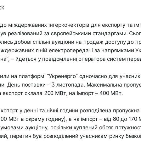
ck
до міждержавних інтерконекторів для експорту та ім
був реалізований за європейськими стандартами. Сьог
улись добові спільні аукціони на продаж доступу до п
іждержавних ліній електропередачі за напрямками Ук
їна", – йдеться у повідомленні оператора систем перед
или на платформі "Укренерго" одночасно для учасникі
їни. День поставки – 3 листопада. Максимальна пропу
 експорт склала 200 МВт, на імпорт – 400 МВт.
 експорт у денні та нічні години розподілена пропускн
00 МВт в окрему годину), а на імпорт – від 80 до 170 М
з умовами аукціону, оскільки куплений обсяг потужно
ий, перетин був розподілений учасникам ринку безк