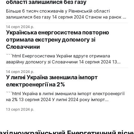
області залишилися без газу
2024-2025 роки. Фото: "Харківобленерго" "АТ
"Харківобленерго&
Більше 6 тисяч споживачів у Рівненській області
залишилися без газу 14 серпня 2024 Станом на ранок 14
серпня 6086 споживачів в одному з районів Рівненської
14 серп 2024 р.
області залишилися без газопостачання через
Українська енергосистема повторно
технологічні проблеми. Фото: Рівнегаз Також, в
отримала екстрену допомогу зі
Сумській області в одному з населених пунктів в
Словаччини
результаті удару керованою авіабомбою пошкоджено
сталевий
```html Енергосистема України вдруге отримала
аварійну допомогу зі Словаччини 14 серпня 2024 13
серпня українська енергосистема ще раз отримувала
14 серп 2024 р.
аварійну допомогу зі Словаччини. Фото: Shutterstock "У
У липні Україна зменшила імпорт
вчорашній день, 13 серпня, НЕК "Укренерго" запитала
електроенергії на 2%
аварійну допомогу з енергосистеми Словаччини", –
йдеться в повідомленні пресслужби оператора системи
```html Україна в липні зменшила імпорт електроенергії
передачі. Експорт
на 2% 13 серпня 2024 У липні 2024 року імпорт
електроенергії в Україні зменшився на 2% у порівнянні з
13 серп 2024 р.
червнем. Експорт залишався на нульовому рівні. Графіка:
Energy Map За даними, Україна у липні 2024 року
зменшила імпорт електроенергії на 2% у порівнянні з
ахідноукраїнський Енергетичний вісн