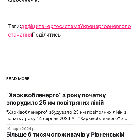
Теги:
дефіцит
енергосистема
Укренерго
енергопо
стачання
Поділитись
READ MORE
"Харківобленерго" з року початку
спорудило 25 км повітряних ліній
"Харківобленерго" збудувало 25 км повітряних ліній з
початку року 14 серпня 2024 АТ "Харківобленерго" з
початку року реалізувало близько 25 км повітряних
14 серп 2024 р.
ліній, оновило 1134 опори та встановило 5 нових
Більше 6 тисяч споживачів у Рівненській
електропідстанцій у рамках інвестиційної програми на