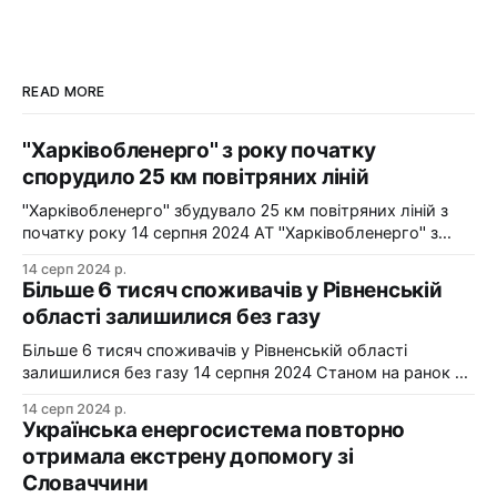
READ MORE
"Харківобленерго" з року початку
спорудило 25 км повітряних ліній
"Харківобленерго" збудувало 25 км повітряних ліній з
початку року 14 серпня 2024 АТ "Харківобленерго" з
початку року реалізувало близько 25 км повітряних
14 серп 2024 р.
ліній, оновило 1134 опори та встановило 5 нових
Більше 6 тисяч споживачів у Рівненській
електропідстанцій у рамках інвестиційної програми на
області залишилися без газу
2024-2025 роки. Фото: "Харківобленерго" "АТ
"Харківобленерго&
Більше 6 тисяч споживачів у Рівненській області
залишилися без газу 14 серпня 2024 Станом на ранок 14
серпня 6086 споживачів в одному з районів Рівненської
14 серп 2024 р.
області залишилися без газопостачання через
Українська енергосистема повторно
технологічні проблеми. Фото: Рівнегаз Також, в
отримала екстрену допомогу зі
Сумській області в одному з населених пунктів в
Словаччини
результаті удару керованою авіабомбою пошкоджено