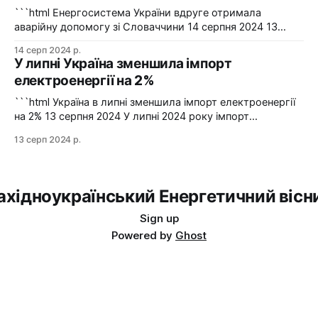
сталевий
```html Енергосистема України вдруге отримала
аварійну допомогу зі Словаччини 14 серпня 2024 13
серпня українська енергосистема ще раз отримувала
14 серп 2024 р.
аварійну допомогу зі Словаччини. Фото: Shutterstock "У
У липні Україна зменшила імпорт
вчорашній день, 13 серпня, НЕК "Укренерго" запитала
електроенергії на 2%
аварійну допомогу з енергосистеми Словаччини", –
йдеться в повідомленні пресслужби оператора системи
```html Україна в липні зменшила імпорт електроенергії
передачі. Експорт
на 2% 13 серпня 2024 У липні 2024 року імпорт
електроенергії в Україні зменшився на 2% у порівнянні з
13 серп 2024 р.
червнем. Експорт залишався на нульовому рівні. Графіка:
Energy Map За даними, Україна у липні 2024 року
зменшила імпорт електроенергії на 2% у порівнянні з
ахідноукраїнський Енергетичний вісн
Sign up
Powered by
Ghost