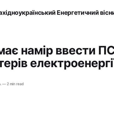
ахідноукраїнський Енергетичний вісн
має намір ввести П
терів електроенергі
.
—
2 min read