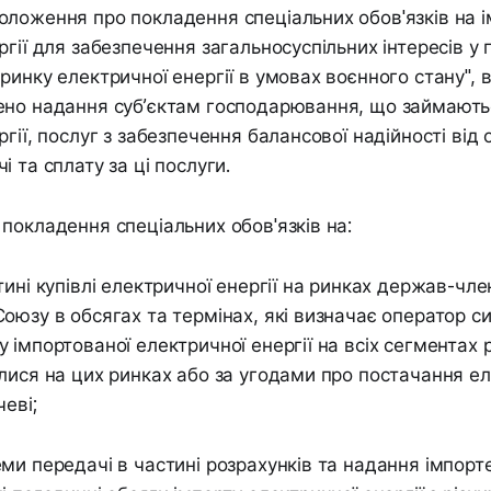
ложення про покладення спеціальних обов'язків на і
ргії для забезпечення загальносуспільних інтересів у 
ринку електричної енергії в умовах воєнного стану", 
ено надання суб’єктам господарювання, що займають
ргії, послуг з забезпечення балансової надійності від
 та сплату за ці послуги.
покладення спеціальних обов'язків на:
тині купівлі електричної енергії на ринках держав-чле
оюзу в обсягах та термінах, які визначає оператор с
 імпортованої електричної енергії на всіх сегментах 
лися на цих ринках або за угодами про постачання е
еві;
ми передачі в частині розрахунків та надання імпорт