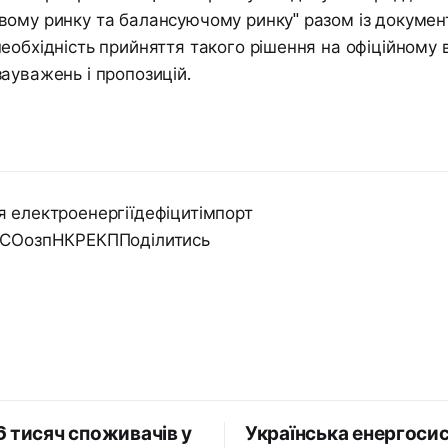
вому ринку та балансуючому ринку" разом із докумен
еобхідність прийняття такого рішення на офіційному
ауважень і пропозицій.
 електроенергіїдефіцитімпорт
ПСОозпНКРЕКППоділитись
6 тисяч споживачів у
Українська енергоси