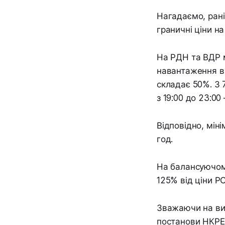
Нагадаємо, рані
граничні ціни н
На РДН та ВДР м
навантаження в
складає 50%. З 
з 19:00 до 23:00
Відповідно, міні
год.
На балансуючому
125% від ціни РС
Зважаючи на ви
постанови НКРЕК