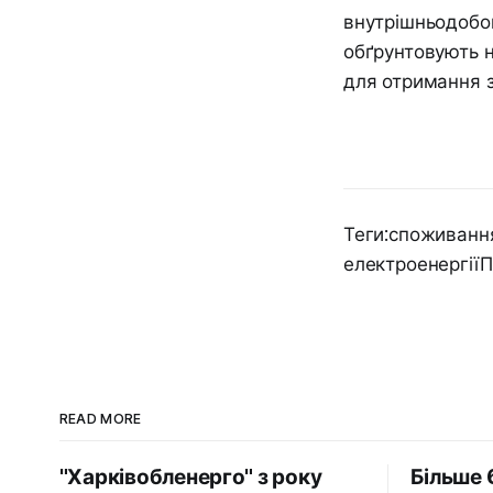
внутрішньодобо
обґрунтовують н
для отримання з
Теги:споживання
електроенергії
READ MORE
"Харківобленерго" з року
Більше 