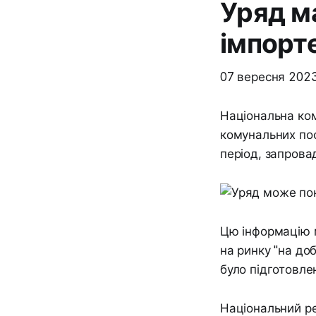
Уряд м
імпорте
07 вересня 202
Національна ком
комунальних пос
період, запрова
Цю інформацію м
на ринку "на до
було підготовлен
Національний ре