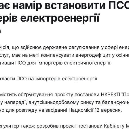
ає намір встановити ПС
рів електроенергії
3
ісія, що здійснює державне регулювання у сфері ене
луг, має на меті компенсувати енергодефіцит у осін
дивши ПСО для імпортерів електричної енергії.
істить обґрунтування проєкту постанови НКРЕКП "Про
бу наперед", внутрішньодобовому ринку та балансуюч
о для розгляду на засіданні Нацкомісії 12 вересня.
гулятор також розробив проєкт постанови Кабінету Мі