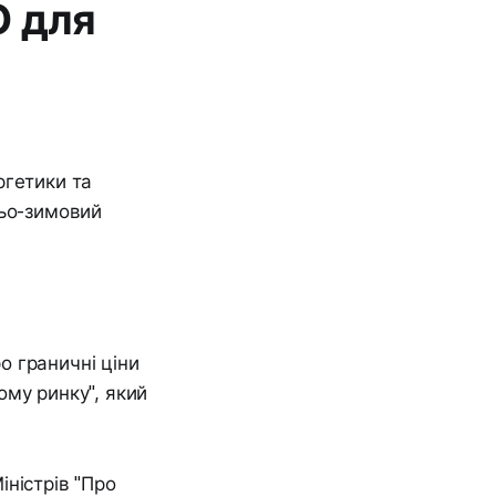
О для
ргетики та
ньо-зимовий
 граничні ціни
ому ринку", який
ністрів "Про