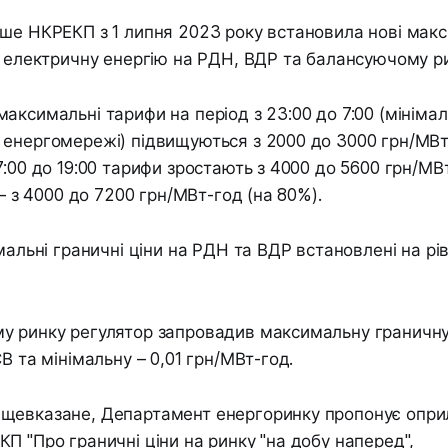
ше НКРЕКП з 1 липня 2023 року встановила нові мак
а електричну енергію на РДН, ВДР та балансуючому р
аксимальні тарифи на період з 23:00 до 7:00 (мініма
 енергомережі) підвищуються з 2000 до 3000 грн/МВт
7:00 до 19:00 тарифи зростають з 4000 до 5600 грн/МВт
 – з 4000 до 7200 грн/МВт-год (на 80%).
мальні граничні ціни на РДН та ВДР встановлені на рів
 ринку регулятор запровадив максимальну граничну ц
В та мінімальну – 0,01 грн/МВт-год.
щевказане, Департамент енергоринку пропонує опри
П "Про граничні ціни на ринку "на добу наперед",