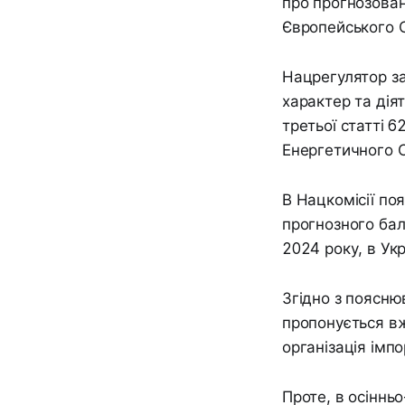
про прогнозовані
Європейського 
Нацрегулятор з
характер та дія
третьої статті 
Енергетичного С
В Нацкомісії по
прогнозного бал
2024 року, в Укр
Згідно з поясню
пропонується вж
організація імпо
Проте, в осіннь