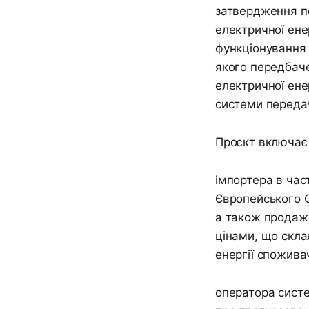
затвердження по
електричної ене
функціонування 
якого передбач
електричної ене
системи передачі
Проєкт включає 
імпортера в час
Європейського С
а також продажу
цінами, що скла
енергії споживач
оператора систе