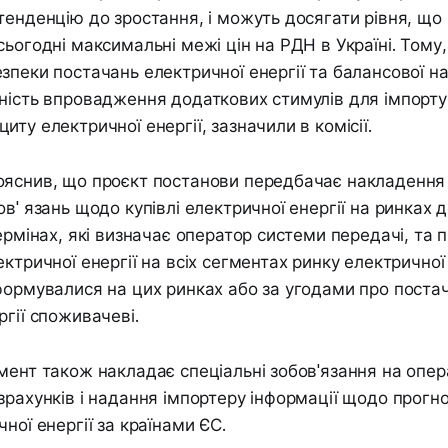
тенденцію до зростання, і можуть досягати рівня, щ
сьогодні максимальні межі цін на РДН в Україні. Тому,
зпеки постачань електричної енергії та балансової на
ність впровадження додаткових стимулів для імпорту
ту електричної енергії, зазначили в комісії.
яснив, що проєкт постанови передбачає накладення 
ов' язань щодо купівлі електричної енергії на ринках
термінах, які визначає оператор системи передачі, та
ктричної енергії на всіх сегментах ринку електричної е
формувалися на цих ринках або за угодами про поста
ргії споживачеві.
мент також накладає спеціальні зобов'язання на опе
зрахунків і надання імпортеру інформації щодо прогн
ної енергії за країнами ЄС.