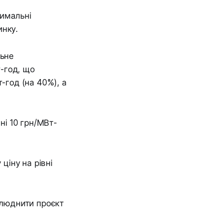
симальні
инку.
льне
-год, що
-год (на 40%), а
ні 10 грн/МВт-
іну на рівні
люднити проєкт