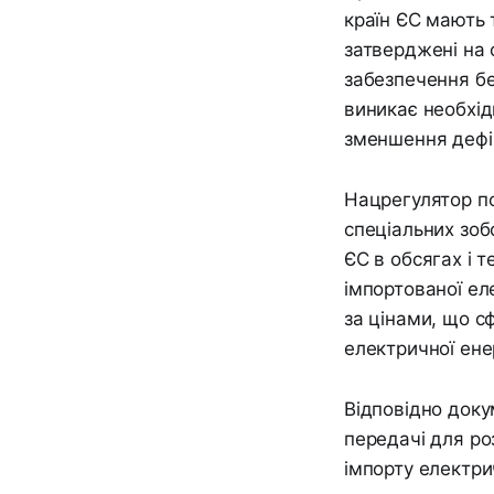
країн ЄС мають 
затверджені на 
забезпечення бе
виникає необхід
зменшення дефіци
Нацрегулятор по
спеціальних зоб
ЄС в обсягах і 
імпортованої еле
за цінами, що с
електричної ене
Відповідно доку
передачі для ро
імпорту електрич