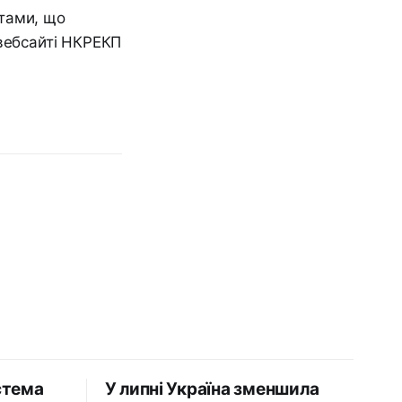
тами, що
 вебсайті НКРЕКП
стема
У липні Україна зменшила