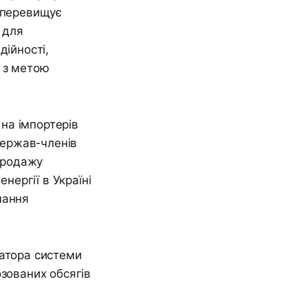
о перевищує
 для
дійності,
 з метою
на імпортерів
 держав-членів
 продажу
нергії в Україні
чання
ратора системи
озованих обсягів