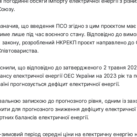
 погодинні обсяги імпорту електричної енергії з різни
Союзу.
азначив, що введення ПСО згідно з цим проєктом ма
тиме лише під час воєнного стану. Відповідно до вимо
62 закону, розроблений НКРЕКП проєкт направлено до 
півтовариства.
яснили, що відповідно до затвердженого 2 травня 202
ансу електричної енергії ОЕС України на 2023 рік та
аїні прогнозується дефіцит електричної енергії.
вальною запискою до прогнозного рівня, одним із захо
ити для прогнозного зниження дефіциту електричної е
ртних балансів електричної енергії.
о-зимовий період середні ціни на електричну енергію н