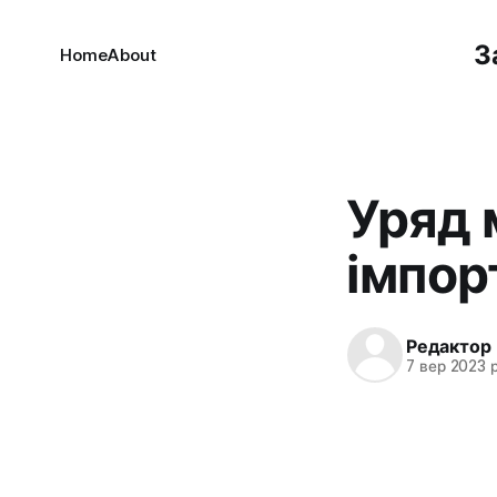
З
Home
About
Уряд 
імпор
Редактор
7 вер 2023 р