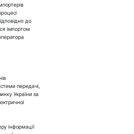
мпортерів
процесі
відповідно до
ся імпортом
 оператора
нів
истеми передачі,
ринку України за
лектричної
еру інформації