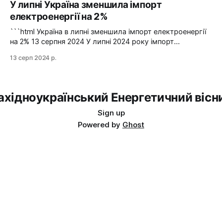
У липні Україна зменшила імпорт
вчорашній день, 13 серпня, НЕК "Укренерго" запитала
електроенергії на 2%
аварійну допомогу з енергосистеми Словаччини", –
йдеться в повідомленні пресслужби оператора системи
```html Україна в липні зменшила імпорт електроенергії
передачі. Експорт
на 2% 13 серпня 2024 У липні 2024 року імпорт
електроенергії в Україні зменшився на 2% у порівнянні з
13 серп 2024 р.
червнем. Експорт залишався на нульовому рівні. Графіка:
Energy Map За даними, Україна у липні 2024 року
зменшила імпорт електроенергії на 2% у порівнянні з
ахідноукраїнський Енергетичний вісн
Sign up
Powered by
Ghost