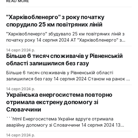
READ MORE
"Харківобленерго" з року початку
спорудило 25 км повітряних ліній
"Харківобленерго" збудувало 25 км повітряних ліній з
початку року 14 серпня 2024 АТ "Харківобленерго" з
початку року реалізувало близько 25 км повітряних
14 серп 2024 р.
ліній, оновило 1134 опори та встановило 5 нових
Більше 6 тисяч споживачів у Рівненській
електропідстанцій у рамках інвестиційної програми на
області залишилися без газу
2024-2025 роки. Фото: "Харківобленерго" "АТ
"Харківобленерго&
Більше 6 тисяч споживачів у Рівненській області
залишилися без газу 14 серпня 2024 Станом на ранок 14
серпня 6086 споживачів в одному з районів Рівненської
14 серп 2024 р.
області залишилися без газопостачання через
Українська енергосистема повторно
технологічні проблеми. Фото: Рівнегаз Також, в
отримала екстрену допомогу зі
Сумській області в одному з населених пунктів в
Словаччини
результаті удару керованою авіабомбою пошкоджено
сталевий
```html Енергосистема України вдруге отримала
аварійну допомогу зі Словаччини 14 серпня 2024 13
серпня українська енергосистема ще раз отримувала
14 серп 2024 р.
аварійну допомогу зі Словаччини. Фото: Shutterstock "У