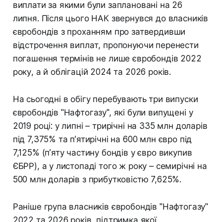
виплати за якими були заплановані на 26
липня. Після цього НАК звернувся до власників
євробондів з проханням про затвердивши
відстрочення виплат, пропонуючи перенести
погашення термінів не лише євробондів 2022
року, а й облігацій 2024 та 2026 років.
На сьогодні в обігу перебувають три випуски
євробондів "Нафтогазу", які були випущені у
2019 році: у липні – трирічні на 335 млн доларів
під 7,375% та п’ятирічні на 600 млн євро під
7,125% (п’яту частину бондів у євро викупив
ЄБРР), а у листопаді того ж року – семирічні на
500 млн доларів з прибутковістю 7,625%.
Раніше група власників євробондів "Нафтогазу"
2022 та 2026 років, підтримка якої