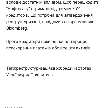
володіє достатнім впливом, щоб перешкодити
"Нафтогазу" отримати підтримку 75%
кредиторів, що потрібна для затвердження
реструктуризації, повідомив співрозмовник
Bloomberg.
Проте кредитори поки не почали процес
прискорення платежів або арешту активів.
Теги:реструктуризаціяєвробондиНафтогаз
УкраїниурядПоділитись