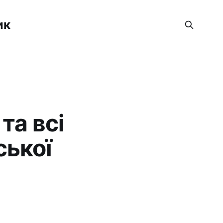
ик
та всі
ської