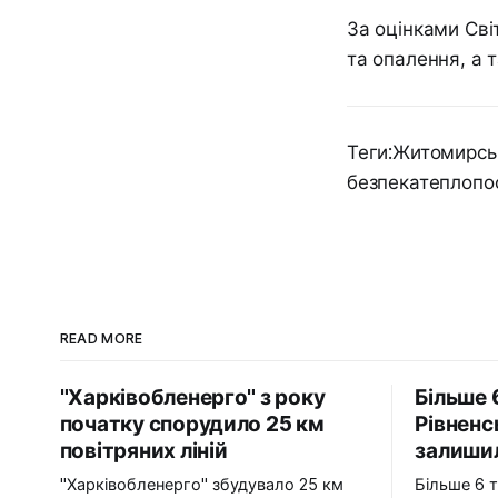
За оцінками Сві
та опалення, а 
Теги:Житомирсь
безпекатеплопо
READ MORE
"Харківобленерго" з року
Більше 
початку спорудило 25 км
Рівненс
повітряних ліній
залишил
"Харківобленерго" збудувало 25 км
Більше 6 