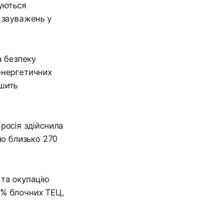
суються
 зауважень у
а безпеку
енергетичних
ншить
росія здійснила
но близько 270
 та окупацію
6% блочних ТЕЦ,