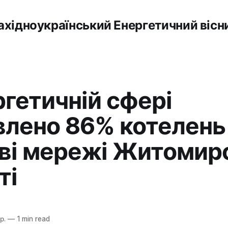
ахідноукраїнський Енергетичний вісн
ргетичній сфері
влено 86% котелень 
ві мережі Житомир
ті
р.
—
1 min read