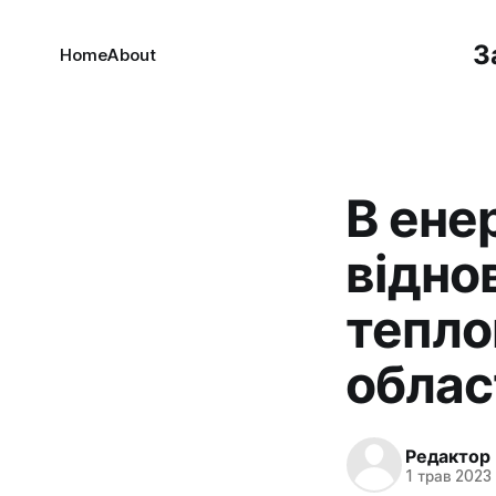
З
Home
About
В ене
відно
тепло
облас
Редактор
1 трав 2023 