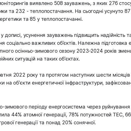
оніторингів виявлено 508 зауважень, з яких 276 сто
ки та 232 - теплопостачання. На сьогодні усунуто 87
ергетики та 85 у теплопостачанні.
 у дописі, усунення зауважень підвищить надійність т
я соціально важливих об’єктів. Належна підготовка 
пного осінньо-зимового сезону 2023-2024 років зме
ійних ситуацій на таких об’єктах.
втня 2022 року та протягом наступних шести місяців 
ки на об’єкти енергетичної інфраструктури, зафіксова
ьо-зимового періоду енергосистема через руйнування
ила 44% атомної генерації, 78% потужностей ТЕС, 6
трової генерації та понад 20% сонячної.