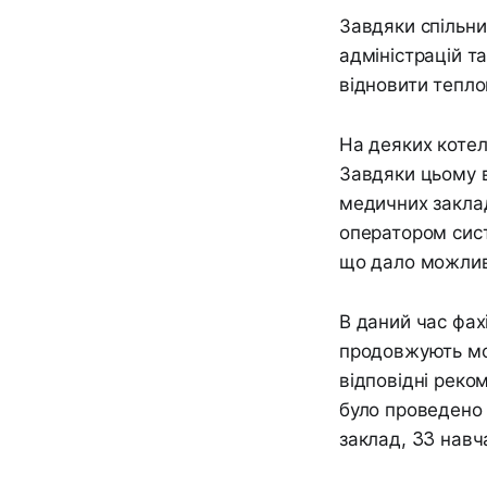
Завдяки спільним
адміністрацій т
відновити тепло
На деяких котел
Завдяки цьому в
медичних закладі
оператором сист
що дало можлив
В даний час фах
продовжують мо
відповідні реко
було проведено 
заклад, 33 навч