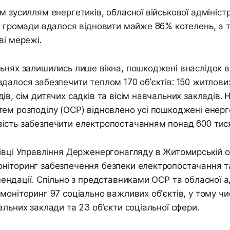
 зусиллям енергетиків, обласної військової адміністр
а громади вдалося відновити майже 86% котелень, а 
ві мережі.
ьнях залишились лише вікна, пошкоджені внаслідок ви
далося забезпечити теплом 170 об’єктів: 150 житлових
в, сім дитячих садків та вісім навчальних закладів. 
ем розподілу (ОСР) відновлено усі пошкоджені енерге
ість забезпечити електропостачанням понад 600 тис
івці Управління Держенергонагляду в Житомирській о
ніторинг забезпечення безпеки електропостачання т
мендації. Спільно з представниками ОСР та обласної а
моніторинг 97 соціально важливих об’єктів, у тому чи
альних заклади та 23 об’єкти соціальної сфери.