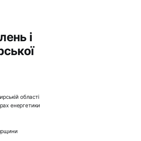
лень і
ської
ирській області
ерах енергетики