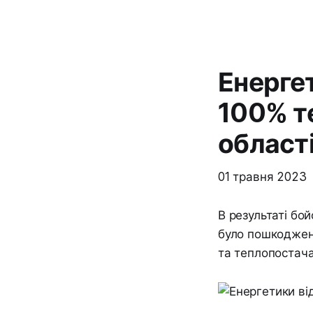
Енерге
100% т
област
01 травня 2023
В результаті бой
було пошкоджено
та теплопостача