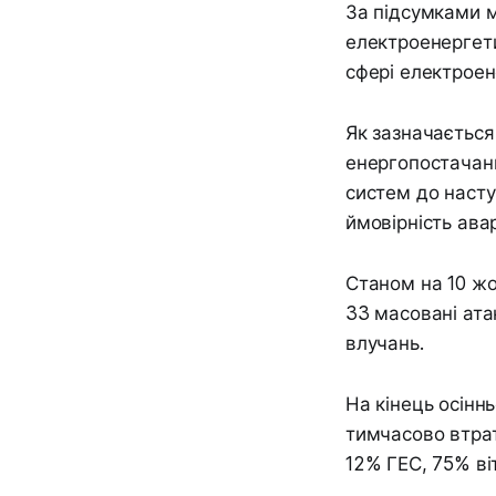
За підсумками м
електроенергети
сфері електроен
Як зазначається
енергопостачанн
систем до насту
ймовірність авар
Станом на 10 жо
33 масовані ата
влучань.
На кінець осінн
тимчасово втрат
12% ГЕС, 75% ві