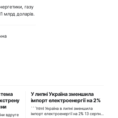
нергетики, газу
11 млрд доларів.
чна
стема
У липні Україна зменшила
кстрену
імпорт електроенергії на 2%
ини
```html Україна в липні зменшила
імпорт електроенергії на 2% 13 серпня