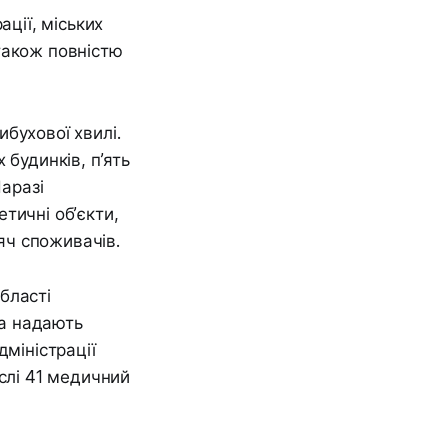
ації, міських
також повністю
бухової хвилі.
 будинків, п’ять
Наразі
тичні об’єкти,
яч споживачів.
бласті
а надають
дміністрації
слі 41 медичний