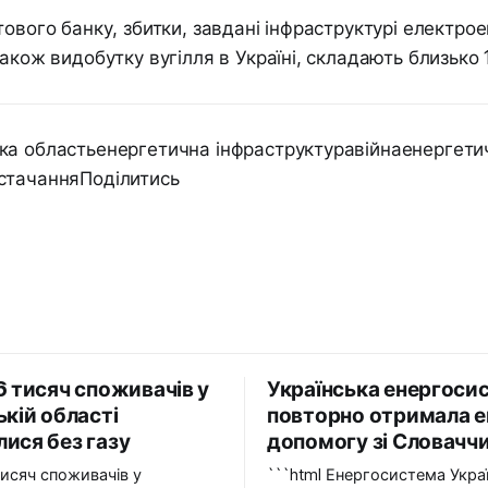
тового банку, збитки, завдані інфраструктурі електрое
також видобутку вугілля в Україні, складають близько 
ка областьенергетична інфраструктуравійнаенергети
стачанняПоділитись
6 тисяч споживачів у
Українська енергоси
ькій області
повторно отримала е
ися без газу
допомогу зі Словачч
тисяч споживачів у
```html Енергосистема України вдруге