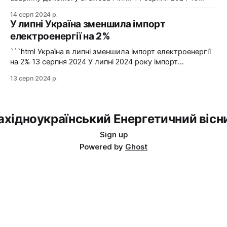
серпня українська енергосистема ще раз отримувала
14 серп 2024 р.
аварійну допомогу зі Словаччини. Фото: Shutterstock "У
У липні Україна зменшила імпорт
вчорашній день, 13 серпня, НЕК "Укренерго" запитала
електроенергії на 2%
аварійну допомогу з енергосистеми Словаччини", –
йдеться в повідомленні пресслужби оператора системи
```html Україна в липні зменшила імпорт електроенергії
передачі. Експорт
на 2% 13 серпня 2024 У липні 2024 року імпорт
електроенергії в Україні зменшився на 2% у порівнянні з
13 серп 2024 р.
червнем. Експорт залишався на нульовому рівні. Графіка:
Energy Map За даними, Україна у липні 2024 року
зменшила імпорт електроенергії на 2% у порівнянні з
ахідноукраїнський Енергетичний вісн
Sign up
Powered by
Ghost