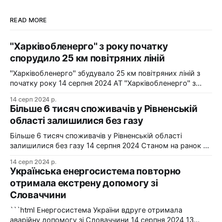
READ MORE
"Харківобленерго" з року початку
спорудило 25 км повітряних ліній
"Харківобленерго" збудувало 25 км повітряних ліній з
початку року 14 серпня 2024 АТ "Харківобленерго" з
початку року реалізувало близько 25 км повітряних
14 серп 2024 р.
ліній, оновило 1134 опори та встановило 5 нових
Більше 6 тисяч споживачів у Рівненській
електропідстанцій у рамках інвестиційної програми на
області залишилися без газу
2024-2025 роки. Фото: "Харківобленерго" "АТ
"Харківобленерго&
Більше 6 тисяч споживачів у Рівненській області
залишилися без газу 14 серпня 2024 Станом на ранок 14
серпня 6086 споживачів в одному з районів Рівненської
14 серп 2024 р.
області залишилися без газопостачання через
Українська енергосистема повторно
технологічні проблеми. Фото: Рівнегаз Також, в
отримала екстрену допомогу зі
Сумській області в одному з населених пунктів в
Словаччини
результаті удару керованою авіабомбою пошкоджено
сталевий
```html Енергосистема України вдруге отримала
аварійну допомогу зі Словаччини 14 серпня 2024 13