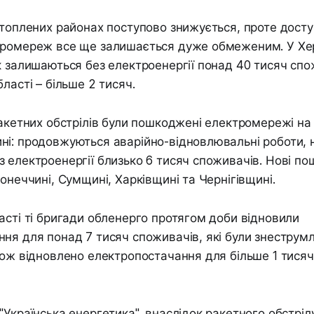
атоплених районах поступово знижується, проте дост
тромереж все ще залишається дуже обмеженим. У Хе
к залишаються без електроенергії понад 40 тисяч спо
ласті – більше 2 тисяч.
ракетних обстрілів були пошкоджені електромережі на
і: продовжуються аварійно-відновлювальні роботи, 
 електроенергії близько 6 тисяч споживачів. Нові п
Донеччині, Сумщині, Харківщині та Чернігівщині.
асті ті бригади обленерго протягом доби відновили
ня для понад 7 тисяч споживачів, які були знеструмл
кож відновлено електропостачання для більше 1 тисяч
"Українська енергетика", внаслідок ракетного обстріл