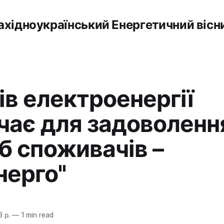
ахідноукраїнський Енергетичний вісн
ів електроенергії
чає для задоволенн
б споживачів –
нерго"
 р.
—
1 min read