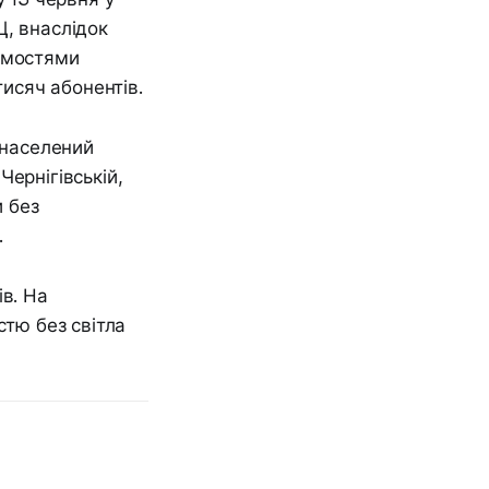
Ц, внаслідок
домостями
тисяч абонентів.
 населений
ернігівській,
и без
.
ів. На
стю без світла