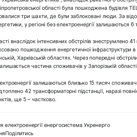
іпропетровської області була пошкоджена будівля ТЕ
валися три шахти, де були заблоковані люди. За ві
ергетики, у регіоні без електроенергії залишаються 6 
асті внаслідок інтенсивних обстрілів знеструмлено 41
іксовано пошкодження енергетичної інфраструктури в Ч
ській, Харківській областях. Через попередні обстріл
залишається частина споживачів у Запорізькій області
лектроенергії залишаються близько 15 тисяч споживач
дтоплено 42 трансформаторні підстанції, наразі повні
ктів, ще 5 – частково.
я електроенергії енергосистема Укренерго
няПоділитись