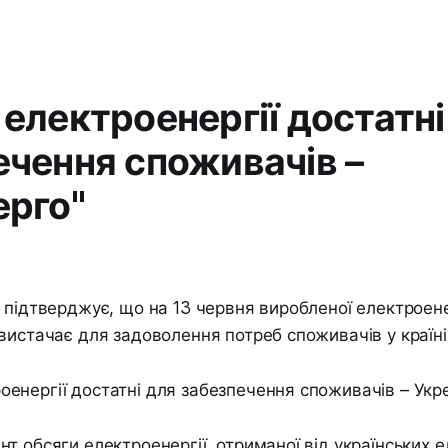
електроенергії достатні
ечення споживачів –
ерго"
 підтверджує, що на 13 червня виробленої електроене
вистачає для задоволення потреб споживачів у країні
т обсяги електроенергії, отриманої від українських е