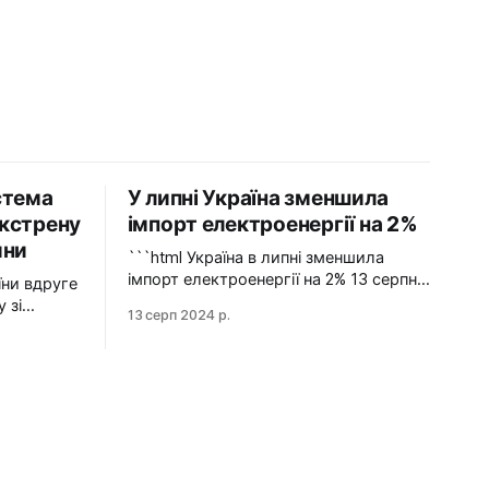
стема
У липні Україна зменшила
кстрену
імпорт електроенергії на 2%
ини
```html Україна в липні зменшила
імпорт електроенергії на 2% 13 серпня
2024 У липні 2024 року імпорт
 зі
13 серп 2024 р.
електроенергії в Україні зменшився на
2% у порівнянні з червнем. Експорт
е раз
залишався на нульовому рівні.
гу зі
Графіка: Energy Map За даними,
Україна у липні 2024 року зменшила
НЕК
імпорт електроенергії на 2% у
йну
порівнянні з