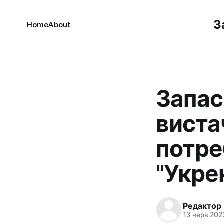
З
Home
About
Запас
виста
потре
"Укре
Редактор
13 черв 2023