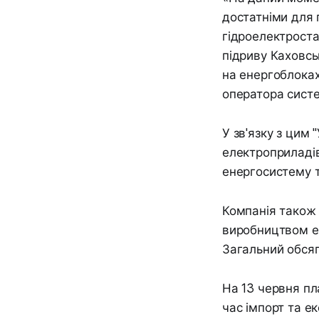
достатніми для 
гідроелектроста
підриву Каховсь
на енергоблоках
оператора систе
У зв'язку з цим
електроприладів
енергосистему т
Компанія також 
виробництвом ел
Загальний обсяг
На 13 червня пл
час імпорт та е