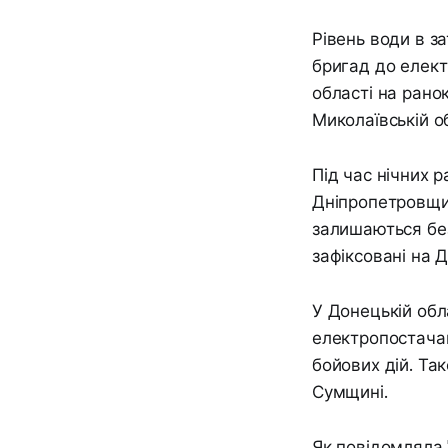
Рівень води в з
бригад до елек
області на рано
Миколаївській об
Під час нічних 
Дніпропетровщин
залишаються без
зафіксовані на 
У Донецькій обл
електропостачан
бойових дій. Та
Сумщині.
Як повідомляла 