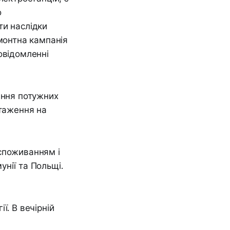
о
ти наслідки
емонтна кампанія
овідомленні
ання потужних
нтаження на
споживанням і
нії та Польщі.
ї. В вечірній