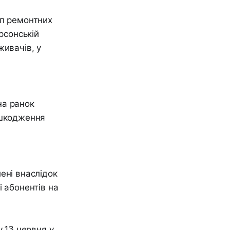
уп ремонтних
рсонській
живачів, у
на ранок
ошкодження
ені внаслідок
і абонентів на
у 13 червня у