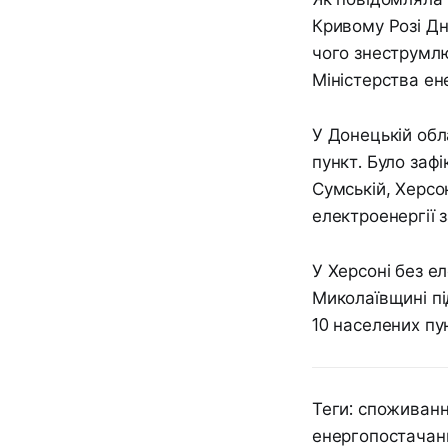
Кривому Розі Дн
чого знеструмлю
Міністерства ен
У Донецькій обл
пункт. Було заф
Сумській, Херсон
електроенергії 
У Херсоні без е
Миколаївщині пі
10 населених пун
Теги: споживанн
енергопостачан