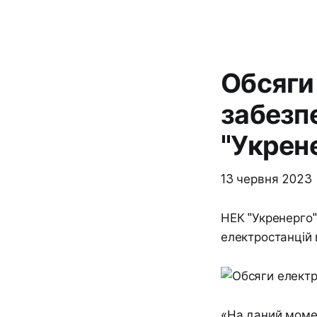
Обсяги 
забезп
"Укрен
13 червня 2023
НЕК "Укренерго"
електростанцій 
«На даний момен