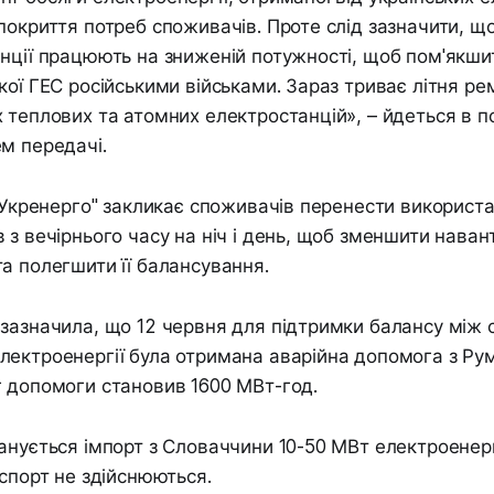
покриття потреб споживачів. Проте слід зазначити, щ
нції працюють на зниженій потужності, щоб пом'якши
кої ГЕС російськими військами. Зараз триває літня р
 теплових та атомних електростанцій», – йдеться в п
м передачі.
 "Укренерго" закликає споживачів перенести використ
 з вечірнього часу на ніч і день, щоб зменшити нава
а полегшити її балансування.
зазначила, що 12 червня для підтримки балансу між 
ектроенергії була отримана аварійна допомога з Руму
 допомоги становив 1600 МВт-год.
анується імпорт з Словаччини 10-50 МВт електроенергі
кспорт не здійснюються.