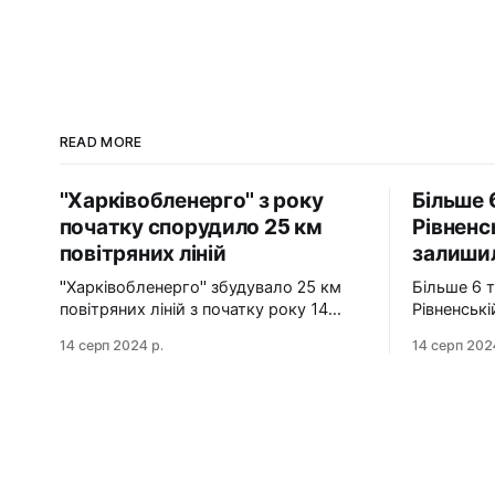
READ MORE
"Харківобленерго" з року
Більше 
початку спорудило 25 км
Рівненс
повітряних ліній
залишил
"Харківобленерго" збудувало 25 км
Більше 6 
повітряних ліній з початку року 14
Рівненськ
серпня 2024 АТ "Харківобленерго" з
газу 14 серпня 2024 Станом на ранок
14 серп 2024 р.
14 серп 202
початку року реалізувало близько 25
14 серпня
км повітряних ліній, оновило 1134
районів Рі
опори та встановило 5 нових
залишилис
електропідстанцій у рамках
технологічні про
інвестиційної програми на 2024-2025
Також, в 
роки. Фото: "Харківобленерго" "АТ
населених 
"Харківобленерго&
керовано