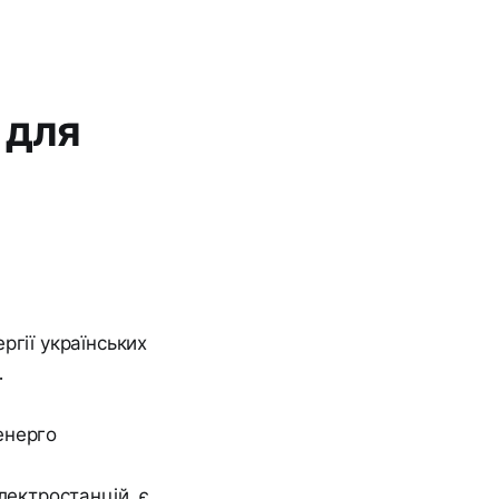
 для
ргії українських
.
лектростанцій, є